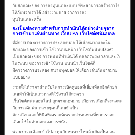
กับลักษณะของ การลงทุนแต่ละแบบ ที่จะสามารถสร้างกำไร
ให้กับพวกเราได้ อย่างง่ายดาย จากการลง
ทุนในแต่ละครั้ง
จะเป็นช่องทางสำหรับการทำเงินได้อย่างง่ายๆจาก
การเข้ามาเล่นผ่านทาง เว็บUFA เว็บไซต์พนันบอล
ที่มีการเปิด ตารางการประลองบอล ให้เลือกมากและใน
ลักษณะของการเข้า ใช้งานบนหน้า เว็บไซต์พนันufabet
เป็นลักษณะของ การพนันที่ทำเงินได้ ตลอดระยะเวลาและ ก็
ในระบบ ของการเข้าใช้งาน บนหน้าเว็บไซต์ก็
มีตารางการประลอง สนามฟุตบอลให้เลือก เล่นกันมากมาย
แบบอย่าง
รวมทั้งได้ราคาสำหรับในการเปิดคู่บอลที่เยี่ยมที่สุดอีกด้วยก็
เลยทำให้เป็นแถวทางที่ใช้งานได้สะดวก
เว็บไซต์พนันออนไลน์ ถูกตามกฎหมาย เมื่อการเลือกที่จะลงทุน
กับการเดิมพัน หลายๆคนก็เลยจำเป็น
ต้องเลือกและก็พินิจพิเคราะห์เพราะว่าหนทางที่พวกเราจะ
เลือกใช้ในลัษณะของการพนัน
พวกเราจะเลือกเข้าไปลงทุนกับหนทางไหนถ้าเกิดเป็นก่อน