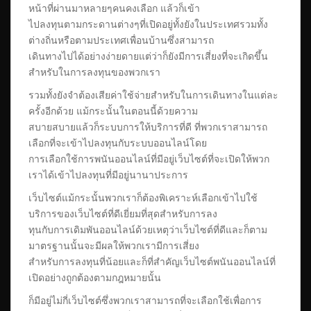
หน้าที่ผ่านมาหลายๆคนคงเลือก แล้วก็เข้า
ไปลงทุนตามกระดานต่างๆที่เปิดอยู่ทั้งยังในประเทศรวมทั้ง
ต่างถิ่นหรือตามประเทศเพื่อนบ้านซึ่งสามารถ
เดินทางไปได้อย่างง่ายดายแต่ว่าก็ยังมีการเสี่ยงที่จะเกิดขึ้น
สำหรับในการลงทุนของพวกเรา
รวมทั้งยังจำต้องเสียค่าใช้จ่ายสำหรับในการเดินทางในแต่ละ
ครั้งอีกด้วย แม้กระนั้นในตอนนี้ด้วยความ
สบายสบายแล้วก็ระบบการให้บริการที่ดี ที่พวกเราสามารถ
เลือกที่จะเข้าไปลงทุนกับระบบออนไลน์โดย
การเลือกใช้การพนันออนไลน์ที่มีอยู่เว็บไซต์ที่จะเปิดให้พวก
เราได้เข้าไปลงทุนที่มีอยู่นานาประการ
เว็บไซต์แม้กระนั้นพวกเราก็ต้องพิเคราะห์เลือกเข้าไปใช้
บริการของเว็บไซต์ที่ดีเยี่ยมที่สุดสำหรับการลง
ทุนกับการเดิมพันออนไลน์ด้วยเหตุว่าเว็บไซต์ที่ดีและก็ตาม
มาตรฐานนั้นจะมีผลให้พวกเรามีการเสี่ยง
สำหรับการลงทุนที่น้อยและก็ที่สำคัญเว็บไซต์พนันออนไลน์ที่
เปิดอย่างถูกต้องตามกฎหมายนั้น
ก็มีอยู่ไม่กี่เว็บไซต์ซึ่งพวกเราสามารถที่จะเลือกใช้เพื่อการ