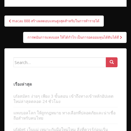
เมนู
macau 888 สร้างผลตอบแทนสูงสุดสำหรับในการทำรายได้
นำทาง
เรื่อง
การพนันการแทงบอล ให้ได้กำไร เป็นการอดออมทุนได้ดิบได้ดี
Search
for:
เรื่องล่าสุด
ufaสมัคร ง่ายๆ เพียง 3 ขั้นตอน เข้าถึงทางเข้าหลักอัปเดต
ใหม่ล่าสุดตลอด 24 ชั่วโมง
แทงบอลโลก ให้ถูกกฎหมาย ทางเลือกที่ปลอดภัยและน่าเชื่อ
ถือสำหรับคนไทย
ufabet เว็บแม่ เหมาะกับมือใหม่ไหม สิ่งที่ควรรู้ก่อนเริ่ม