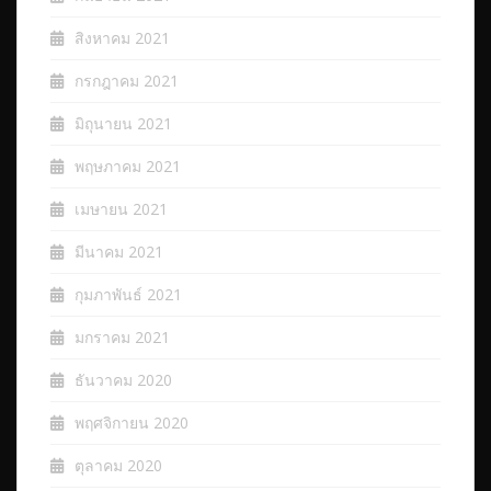
สิงหาคม 2021
กรกฎาคม 2021
มิถุนายน 2021
พฤษภาคม 2021
เมษายน 2021
มีนาคม 2021
กุมภาพันธ์ 2021
มกราคม 2021
ธันวาคม 2020
พฤศจิกายน 2020
ตุลาคม 2020