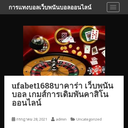
S
การแทงบอลเว็บพนันบอลออนไลน์
TOGGLE
k
i
p
t
o
m
a
i
n
c
o
n
ufabet1688บาคาร่า เว็บพนัน
t
บอล เกมส์การเดิมพันคาสิโน
e
ออนไลน์
n
t
กรกฎาคม 28, 2021
admin
Uncategorized