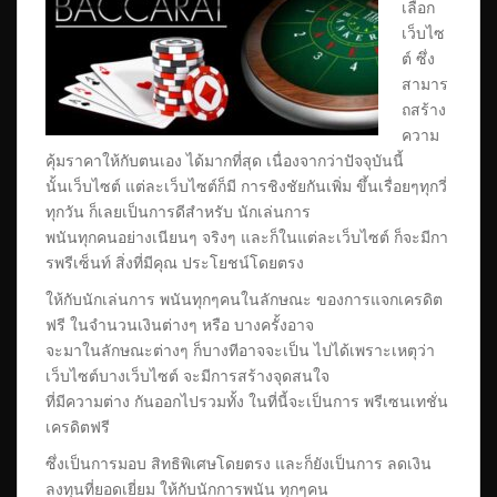
เลือก
เว็บไซ
ต์ ซึ่ง
สามาร
ถสร้าง
ความ
คุ้มราคาให้กับตนเอง ได้มากที่สุด เนื่องจากว่าปัจจุบันนี้
นั้นเว็บไซต์ แต่ละเว็บไซต์ก็มี การชิงชัยกันเพิ่ม ขึ้นเรื่อยๆทุกวี่
ทุกวัน ก็เลยเป็นการดีสำหรับ นักเล่นการ
พนันทุกคนอย่างเนียนๆ จริงๆ และก็ในแต่ละเว็บไซต์ ก็จะมีกา
รพรีเซ็นท์ สิ่งที่มีคุณ ประโยชน์โดยตรง
ให้กับนักเล่นการ พนันทุกๆคนในลักษณะ ของการแจกเครดิต
ฟรี ในจำนวนเงินต่างๆ หรือ บางครั้งอาจ
จะมาในลักษณะต่างๆ ก็บางทีอาจจะเป็น ไปได้เพราะเหตุว่า
เว็บไซต์บางเว็บไซต์ จะมีการสร้างจุดสนใจ
ที่มีความต่าง กันออกไปรวมทั้ง ในที่นี้จะเป็นการ พรีเซนเทชั่น
เครดิตฟรี
ซึ่งเป็นการมอบ สิทธิพิเศษโดยตรง และก็ยังเป็นการ ลดเงิน
ลงทุนที่ยอดเยี่ยม ให้กับนักการพนัน ทุกๆคน