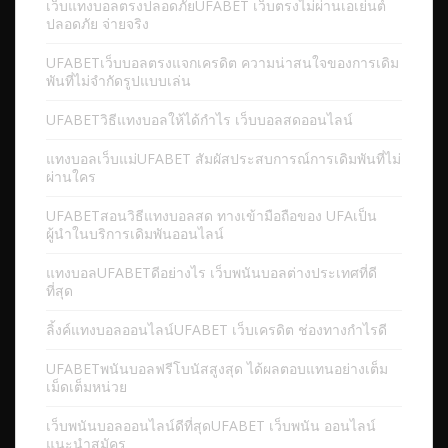
เว็บแทงบอลตรงปลอดภัยUFABET เว็บตรงไม่ผ่านเอเย่นต์
ปลอดภัย จ่ายจริง
UFABETเว็บบอลตรงแจกเครดิต ความน่าสนใจของการเดิม
พันที่ไม่จำกัดรูปแบบเล่น
UFABETวิธีแทงบอลให้ได้กำไร เว็บบอลสดออนไลน์
แทงบอลเว็บแม่UFABET สัมผัสประสบการณ์การเดิมพันที่ไม่
ผ่านใคร
UFABETสอนวิธีแทงบอลสด ทางเข้ามือถือของ UFAเป็น
ผู้นำในบริการเดิมพันออนไลน์
แทงบอลUFABETดีอย่างไร เว็บพนันบอลต่างประเทศที่ดี
ที่สุด
ลิ้งค์แทงบอลออนไลน์UFABET เว็บเครดิต ช่องทางกำไรดี
UFABETพนันบอลฟรีโบนัสสูงสุด ได้ผลตอบแทนอย่างเต็ม
เม็ดเต็มหน่วย
เว็บพนันบอลออนไลน์ดีที่สุดUFABET เว็บพนัน ออนไลน์
แนะนำสมัคร