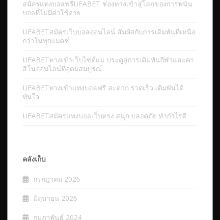
สมัครแทงบอลฟรีUFABET ช่องทางเข้าสู่โลกของการพนัน
บอลที่ไม่มีค่าใช้จ่าย
UFABETสมัครเว็บบอลออนไลน์ สัมผัสกับการเดิมพันที่เหนือ
กว่าในทุกแมตช์
UFABETทางเข้าเว็บไซต์แม่ ประตูสู่การเดิมพันกีฬาและคา
สิโนออนไลน์ที่อุดมสมบูรณ์
UFABETทางเข้าแทงบอลฟรี สะดวก รวดเร็ว เดิมพันได้
ทันใจ
UFABETสมัครแทงบอลเว็บตรง สนุก ปลอดภัย ทำกำไรดี
คลังเก็บ
กรกฎาคม 2026
มิถุนายน 2026
กุมภาพันธ์ 2024