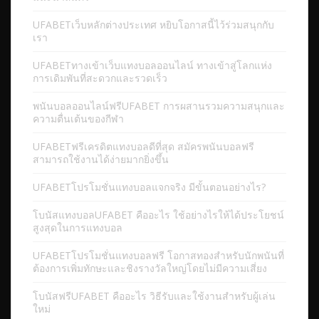
UFABETเว็บหลักต่างประเทศ หยิบโอกาสนี้ไว้ร่วมสนุกกับ
เรา
UFABETทางเข้าเว็บแทงบอลออนไลน์ ทางเข้าสู่โลกแห่ง
การเดิมพันที่สะดวกและรวดเร็ว
พนันบอลออนไลน์ฟรีUFABET การผสานรวมความสนุกและ
ความตื่นเต้นของกีฬา
UFABETฟรีเครดิตแทงบอลดีที่สุด สมัครพนันบอลฟรี
สามารถใช้งานได้ง่ายมากยิ่งขึ้น
UFABETโปรโมชั่นแทงบอลแจกจริง มีขั้นตอนอย่างไร?
โบนัสแทงบอลUFABET คืออะไร ใช้อย่างไรให้ได้ประโยชน์
สูงสุดในการแทงบอล
UFABETโปรโมชั่นแทงบอลฟรี โอกาสทองสำหรับนักพนันที่
ต้องการเพิ่มทักษะและชิงรางวัลใหญ่โดยไม่มีความเสี่ยง
โบนัสฟรีUFABET คืออะไร วิธีรับและใช้งานสำหรับผู้เล่น
ใหม่