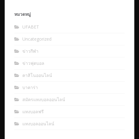
หมวดหมู่
UFABET
Uncategorized
ข่าวกีฬา
ข่าวฟุตบอล
คาสิโนออนไลน์
บาคาร่า
สมัครแทงบอลออนไลน์
แทงบอลฟรี
แทงบอลออนไลน์