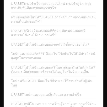
UFABETทางเข้าเว็บแทงบอลออนไลน์ ทางเข้าสู่โลกแห่ง
การเดิมพันที่สะดวกและรวดเร็ว
พนันบอลออนไลน์ฟรีUFABET การผสานรวมความสนุกและ
ความตื่นเต้นของกีฬา
UFABETฟรีเครดิตแทงบอลดีที่สุด สมัครพนันบอลฟรี
สามารถใช้งานได้ง่ายมากยิ่งขึ้น
UFABETโปรโมชั่นแทงบอลแจกจริง มีขั้นตอนอย่างไร?
โบนัสแทงบอลUFABET คืออะไร ใช้อย่างไรให้ได้ประโยชน์
สูงสุดในการแทงบอล
UFABETโปรโมชั่นแทงบอลฟรี โอกาสทองสำหรับนักพนันที่
ต้องการเพิ่มทักษะและชิงรางวัลใหญ่โดยไม่มีความเสี่ยง
โบนัสฟรีUFABET คืออะไร วิธีรับและใช้งานสำหรับผู้เล่น
ใหม่
UFABETโบนัสแทงบอล เคล็ดลับและความสำเร็จ
UFABETคาสิโนแทงบอล การเรียนรู้จากประสบการณ์ที่ผ่าน