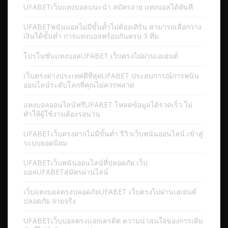
UFABETเว็บแทงบอลแนะนำ สมัครง่าย แทงบอลได้ทันที
UFABETพนันบอลไม่มีขั้นต้ำไม่ต้องเทิร์น สามารถเลือกวาง
เงินได้ขั้นต่ำ การแทงบอลพร้อมกันครบ 3 ทีม
โปรโมชั่นแทงบอลUFABET เว็บตรงไม่ผ่านเอเย่นต์
เว็บตรงต่างประเทศดีที่สุดUFABET ประสบการณ์การพนัน
ออนไลน์ระดับโลกที่คุณไม่ควรพลาด
แทงบอลออนไลน์ฟรีUFABET โหลดข้อมูลได้รวดเร็ว ไม่
ทำให้ผู้ใช้งานต้องรอนาน
UFABETเว็บตรงฝากไม่มีขั้นต่ำ รีวิวเว็บพนันออนไลน์ เข้าสู่
ระบบยอดนิยม
UFABETเว็บพนันออนไลน์ที่ปลอดภัย เว็บ
บอลUFABETสมัครผ่านไลน์
เว็บแทงบอลตรงปลอดภัยUFABET เว็บตรงไม่ผ่านเอเย่นต์
ปลอดภัย จ่ายจริง
UFABETเว็บบอลตรงแจกเครดิต ความน่าสนใจของการเดิม