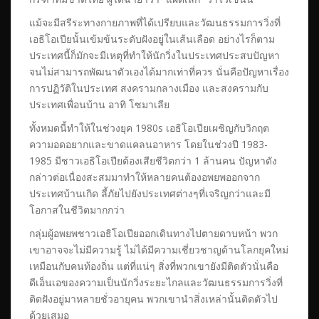
แม้จะมีสรีระทางกายภาพที่ได้เปรียบและวัฒนธรรมการวิ่งที่
เอธิโอเปียนั้นเข้มข้นระดับฝังอยู่ในเส้นเลือด อย่างไรก็ตาม
ประเทศนี้ก็มักจะมีเหตุที่ทำให้นักวิ่งในประเทศประสบปัญหา
จนไม่สามารถพัฒนาตัวเองได้มากเท่าที่ควร นั่นคือปัญหาเรื่อง
การปฏิวัติในประเทศ สงครามกลางเมือง และสงครามกับ
ประเทศเพื่อนบ้าน อาทิ โซมาเลีย
ทั้งหมดนี้ทำให้ในช่วงยุค 1980s เอธิโอเปียเผชิญกับวิกฤต
ความอดอยากและขาดแคลนอาหาร โดยในช่วงปี 1983-
1985 มีชาวเอธิโอเปียต้องเสียชีวิตกว่า 1 ล้านคน ปัญหาดัง
กล่าวต่อเนื่องสะสมมาทำให้หลายคนต้องอพยพออกจาก
ประเทศบ้านเกิด ลี้ภัยไปยังประเทศต่างๆที่เจริญกว่าและมี
โอกาสในชีวิตมากกว่า
กลุ่มผู้อพยพชาวเอธิโอเปียออกเดินทางไปตายดาบหน้า พวก
เขาอาจจะไม่มีความรู้ ไม่ได้มีความเชี่ยวชาญด้านโลกยุคใหม่
เหมือนกับคนท้องถิ่น แต่ที่แน่ๆ สิ่งที่พวกเขายังมีติดตัวนั่นคือ
ดีเอ็นเอของความเป็นนักวิ่งระยะไกลและวัฒนธรรมการวิ่งที่
ติดฝังอยู่มาหลายชั่วอายุคน พวกเขานำสิ่งเหล่านั้นติดตัวไป
ด้วยเสมอ