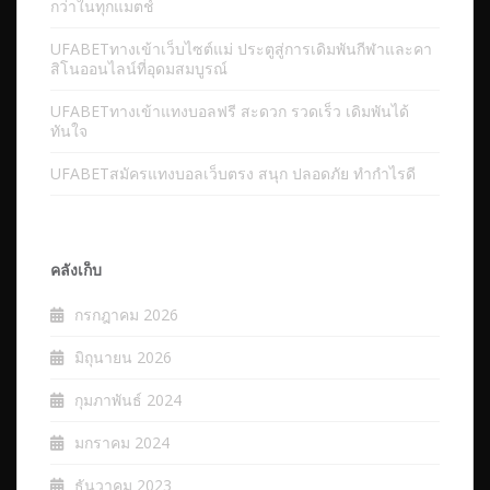
กว่าในทุกแมตช์
UFABETทางเข้าเว็บไซต์แม่ ประตูสู่การเดิมพันกีฬาและคา
สิโนออนไลน์ที่อุดมสมบูรณ์
UFABETทางเข้าแทงบอลฟรี สะดวก รวดเร็ว เดิมพันได้
ทันใจ
UFABETสมัครแทงบอลเว็บตรง สนุก ปลอดภัย ทำกำไรดี
คลังเก็บ
กรกฎาคม 2026
มิถุนายน 2026
กุมภาพันธ์ 2024
มกราคม 2024
ธันวาคม 2023