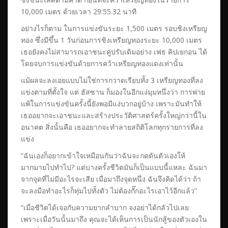
10,000 เมตร ด้วยเวลา 29:55.32 นาที
อย่างไรก็ตาม ในการแข่งขันระยะ 1,500 เมตร รอบชิงเหรียญ
ทอง ซึ่งมีขึ้น 1 วันก่อนการชิงเหรียญทองระยะ 10,000 เมตร
เธอยังคงไม่สามารถเอาชนะคู่ปรับเดิมอย่าง เฟธ คิปเยกอน ได้
โดยจบการแข่งขันด้วยการคว้าเหรียญทองแดงเท่านั้น
แม้ผลจะลงเอยแบบไม่ใช่การกวาดเรียบทั้ง 3 เหรียญทองที่ลง
แข่งตามที่ตั้งใจ แต่ ฮัสซาน ก็มองในอีกแง่มุมหนึ่งว่า การพ่าย
แพ้ในการแข่งขันครั้งนี้ยังพอมีแง่บวกอยู่บ้าง เพราะมันทำให้
เธออยากจะเอาชนะและสร้างประวัติศาสตร์ครั้งใหญ่กว่านี้ใน
อนาคต สิ่งนั้นคือ เธออยากจะทำลายสถิติโลกทุกรายการที่ลง
แข่ง
“ฉันเองก็อยากเข้าใจเหมือนกันว่าฉันจะกดดันตัวเองให้
มากมายไปทำไป? แต่บางครั้งชีวิตมันก็เป็นแบบนี้แหละ ฉันมา
จากจุดที่ไม่มีอะไรจะเสีย เมื่อมาถึงจุดหนึ่ง ฉันจึงคิดได้ว่า ถ้า
จะลงมือทำอะไรก็ทุ่มไปทั้งตัว ไม่ต้องกั๊กอะไรเอาไว้อีกแล้ว”
“เมื่อชีวิตได้เจอกับความยากลำบาก จงอย่าได้กลัวไปเลย
เพราะเมื่อวันนั้นมาถึง คุณจะได้เห็นการเป็นนักสู้ของตัวเองใน