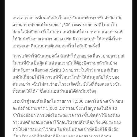
เธอเล่าว่าการที่เธอตัดสินใจแข่งขันแบบท้าทายขีดจำกัด เกิด
จากความพ่ายแพ้ในระยะ 1,500 เมตร รายการ ที่โมนาโก
ก่อนโอลิมปิกจะเริ่มไม่นาน เธอไม่แพ้ใครมานาน และการแพ้
ให้กับนักวิ่งจากเคนยา อย่าง เฟธ คิปเยกอน ทำให้เธอตั้งใจว่า
เธอจะเอาคืนแบบทบต้นทบดอกในโอลิมปิกครั้งนี้
“การแพ้ทำให้ฉันแทบคลั่ง ฉันทำได้ทุกอย่างเพื่อระบายอารมณ์
ในวันที่ฉันเป็นผู้แพ้ แน่นอนว่ามันก็ต้องมีความกลัวกันบ้าง
สำหรับการเลือกลงแข่งขัน 3 รายการในทัวร์นาเมนต์เดียว
แต่มันก็ช่วยไม่ได้ การแพ้ที่โมนาโกทำให้ฉันพูดกับโค้ชของ
ฉันเลยว่า -ฉันไม่สนว่าอะไรจะเกิดขึ้น ยังไงก็ต้องลงแข่งขัน
ทั้งหมดให้ได้-” ซึ่งแน่นอนว่าเธอได้ทำมันจริงๆ
เธอเข้าสู่รอบคัดเลือกในรายการ 1,500 เมตรในช่วงเช้า ก่อน
จะต่อด้วยรายการ 5,000 เมตรรอบชิงเหรียญทองในอีก 10
ชั่วโมงต่อมา การแข่งในระยะเวลากระชั้นชิดทำให้เธอต้อง
วางแทคติกออมแรงเอาไว้ก่อนในรอบคัดเลือก วิ่งแค่ประคอง
ตัวให้เข้ารอบเอาไว้ก่อน ไม่จำเป็นต้องเข้าที่หนึ่งก็ได้ ซึ่งถือ
เป็นเรื่องปกติที่นักกีฬาที่ต้องลงแข่งหลายรายการทำกัน