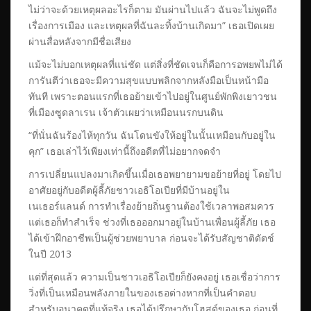
ไม่ว่าจะด้วยเหตุผลอะไรก็ตาม มันผ่านไปแล้ว ฉันจะไม่พูดถึง
เรื่องการเมือง และเหตุผลที่ฉันละทิ้งบ้านเกิดมา” เธอเปิดเผย
ผ่านสื่อหลังจากมีชื่อเสียง
แม้จะไม่บอกเหตุผลที่แน่ชัด แต่สิ่งที่ชัดเจนก็คือการอพยพไม่ได้
การันตีว่าเธอจะมีความสุขแบบพลิกจากหลังมือเป็นหน้ามือ
ทันที เพราะตอนแรกที่เธอย้ายเข้าไปอยู่ในศูนย์พักพิงเยาวชน
ที่เมืองซูดลาเรน เจ้าตัวเผยว่าเหมือนนรกบนดิน
“ที่นั่นฉันร้องไห้ทุกวัน ฉันโดนขังให้อยู่ในนั้นเหมือนกับอยู่ใน
คุก” เธอเล่าไว้เพียงเท่านี้ถึงอดีตที่ไม่อยากจดจำ
การเปลี่ยนแปลงมาเกิดขึ้นเมื่อเธอพยายามขอย้ายที่อยู่ โดยไป
อาศัยอยู่กับอดีตผู้ลี้ภัยชาวเอธิโอเปียที่มีบ้านอยู่ใน
เนเธอร์แลนด์ การทำเรื่องย้ายถิ่นฐานต้องใช้เวลาพอสมควร
แต่เธอก็ทำสำเร็จ ช่วงที่เธอออกมาอยู่ในบ้านเพื่อนผู้ลี้ภัย เธอ
ได้เข้าฝึกอาชีพเป็นผู้ช่วยพยาบาล ก่อนจะได้รับสัญชาติดัตช์
ในปี 2013
แต่ที่สุดแล้ว ความเป็นชาวเอธิโอเปียก็ยังคงอยู่ เธอเชื่อว่าการ
วิ่งที่เป็นเหมือนพลังภายในของเธอต่างหากที่เป็นคำตอบ
สำหรับอนาคตที่แท้จริง เธอได้ปรึกษากับโฮสต์ของเธอ ก่อนที่