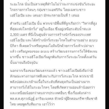
ระยะไกล นั่นเป็นสาเหตุที่ทำไมไม่ว่าจะการแข่งขันวิ่งระยะ
ไกลรายการไหนๆ กลุ่มชาวแอฟริกัน โดยเฉพาะชาว
เอธิโอเปีย และ เคนยา มักจะกลายเป็นที่ 1 เสมอ
สำหรับ เอธิโอเปีย นั้น พวกเขามีพื้นที่ที่ถูกเรียกว่า “วิหารที่สูง
ที่สุดแห่งโลกนักวิ่ง” อยู่ในเมือง ซึ่งอยู่เหนือระดับน้ำทะเล
2,300 เมตร ที่นี่เป็นศูนย์รวมการสร้างนักวิ่งของประเทศ
เอธิโอเปีย และได้สร้างนักวิ่งระยะไกลในตำนานอย่าง อเบเบ
บิกิลา ที่เคยคว้าเหรียญทองโอลิมปิกด้วยการวิ่งเท้าเปล่ามา
แล้ว เหรียญทองของ อเบเบ สร้างวัฒนธรรมการวิ่งให้ชัดเจน
มากขึ้น ชาวเอธิโอเปียเริ่มผูกพันกับการวิ่งระยะไกลตั้งแต่วัน
นั้นมาจนถึงปัจจุบัน
นอกจากเรื่องของวัฒนธรรมแล้ว ชาวเอธิโอเปียยังถือว่ามี
ลักษณะทางกายภาพที่เหมาะกับการวิ่งระยะไกล พวกเขามี
พลังปอดและกล้ามเนื้อในระดับที่สมดุลกันเป็นอย่างมาก
สามารถวิ่งได้ในระยะไกลๆ โดยที่เกิดความอ่อนล้าน้อยกว่า
และเหนื่อยน้อยกว่าคนจากประเทศอื่นๆ ซึ่งเรื่องดังกล่าว
พล.ต.ต.ศุภวณัฎฐ์ อาริยะมงคล หัวหน้าผู้ฝึกสอนกรีฑาทีมชาติ
ไทย เคยพูดกับทีมงาน เอาไว้ว่า