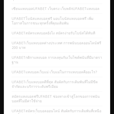
เซียนแทงบอลUFABET เว็บตรง เว็บหลักUFABETแทงบอล
UFABETโบนัสแทงบอลฟรี มอบโบนัสแทงบอลฟรี เพิ่ม
โอกาสในการชนะทุกครั้งที่คุณเดิมพัน
UFABETสมัครแทงบอลยังไง สมัครง่ายรับโบนัสได้ทันที
UFABETเว็บแทงบอลต่างประเทศ การพนันบอลออนไลน์ฟรี
200 บาท
UFABETกติกาแทงบอล การลงทุนกับเว็บไซต์พนันที่มีมาตรา
ฐาน
UFABETแทงบอลเว็บแม่ เว็บแม่ในการแทงบอลคืออะไร?
UFABETเว็บแทงบอลดีที่สุด สัมผัสกับการเดิมพันที่ไม่มีขีด
จำกัดและบริการระดับพรีเมียม
สมัครแทงบอลฟรีUFABET ช่องทางเข้าสู่โลกของการพนัน
บอลที่ไม่มีค่าใช้จ่าย
UFABETสมัครเว็บบอลออนไลน์ สัมผัสกับการเดิมพันที่เหนือ