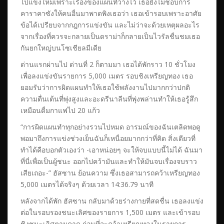
ไปแข่งใหม่เพราะเรื่องของแผนที่วางไว้ เธอยังไม่ชอบการ
คาราคาซังให้คนอื่นมาพาดพิงเธอว่า เธอเข้ารอบเพราะอาศัย
ข้อได้เปรียบจากกฎการแข่งขัน และไม่ว่าจะด้วยเหตุผลอะไร
จากเรื่องที่ควรจะกลายเป็นดราม่าก็กลายเป็นไวรัลชื่นชมเธอ
กันยกใหญ่บนโซเชียลมีเดีย
ด่านแรกผ่านไป ด่านที่ 2 ก็ตามมา เธอได้พักราว 10 ชั่วโมง
เพื่อลงแข่งขันรายการ 5,000 เมตร รอบชิงเหรียญทอง เธอ
ยอมรับว่าการผิดแผนทำให้เธอใช้พลังงานไปมากกว่าปกติ
ความตื่นเต้นที่พุ่งสูงและอะดรีนาลีนที่พุ่งพล่านทำให้เธอรู้สึก
เหมือนดื่มกาแฟไป 20 แก้ว
“การผิดแผนทำทุกอย่างรวนไปหมด อารมณ์ของฉันเตลิดพอดู
พอมาถึงการแข่งช่วงเย็นฉันก็เหนื่อยมากกว่าที่คิด สิ่งเดียวที่
ทำได้คือบอกตัวเองว่า -เอาหน่อยๆ จะให้จบแบบนี้ไม่ได้ ฉันมา
ที่นี่เพื่อเป็นผู้ชนะ ออกไปคว้ามันและทำให้มันจบเรื่องจบราว
เสียเถอะ-” ฮัสซาน ย้อนความ ซึ่งเธอสามารถคว้าเหรียญทอง
5,000 เมตรได้จริงๆ ด้วยเวลา 14:36.79 นาที
หลังจากได้พัก ฮัสซาน กลับมาด้วยร่างกายที่สดชื่น เธอลงแข่ง
ต่อในรอบรองชนะเลิศของรายการ 1,500 เมตร และเข้ารอบ
ชิงชนะเลิศตามคาด ก่อนที่จะคว้าเหรียญทองในรายการ