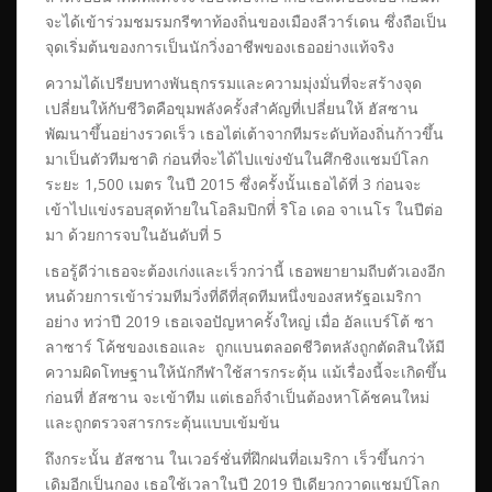
จะได้เข้าร่วมชมรมกรีฑาท้องถิ่นของเมืองลีวาร์เดน ซึ่งถือเป็น
จุดเริ่มต้นของการเป็นนักวิ่งอาชีพของเธออย่างแท้จริง
ความได้เปรียบทางพันธุกรรมและความมุ่งมั่นที่จะสร้างจุด
เปลี่ยนให้กับชีวิตคือขุมพลังครั้งสำคัญที่เปลี่ยนให้ ฮัสซาน
พัฒนาขึ้นอย่างรวดเร็ว เธอไต่เต้าจากทีมระดับท้องถิ่นก้าวขึ้น
มาเป็นตัวทีมชาติ ก่อนที่จะได้ไปแข่งขันในศึกชิงแชมป์โลก
ระยะ 1,500 เมตร ในปี 2015 ซึ่งครั้งนั้นเธอได้ที่ 3 ก่อนจะ
เข้าไปแข่งรอบสุดท้ายในโอลิมปิกที่่ ริโอ เดอ จาเนโร ในปีต่อ
มา ด้วยการจบในอันดับที่ 5
เธอรู้ดีว่าเธอจะต้องเก่งและเร็วกว่านี้ เธอพยายามถีบตัวเองอีก
หนด้วยการเข้าร่วมทีมวิ่งที่ดีที่สุดทีมหนึ่งของสหรัฐอเมริกา
อย่าง ทว่าปี 2019 เธอเจอปัญหาครั้งใหญ่ เมื่อ อัลแบร์โต้ ซา
ลาซาร์ โค้ชของเธอและ ถูกแบนตลอดชีวิตหลังถูกตัดสินให้มี
ความผิดโทษฐานให้นักกีฬาใช้สารกระตุ้น แม้เรื่องนี้จะเกิดขึ้น
ก่อนที่ ฮัสซาน จะเข้าทีม แต่เธอก็จำเป็นต้องหาโค้ชคนใหม่
และถูกตรวจสารกระตุ้นแบบเข้มข้น
ถึงกระนั้น ฮัสซาน ในเวอร์ชั่นที่ฝึกฝนที่อเมริกา เร็วขึ้นกว่า
เดิมอีกเป็นกอง เธอใช้เวลาในปี 2019 ปีเดียวกวาดแชมป์โลก