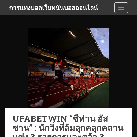
S
การแทงบอลเว็บพนันบอลออนไลน์
TOGGLE
k
i
p
t
o
m
a
i
n
c
o
n
t
e
n
t
UFABETWIN “ซีฟาน ฮัส
ซาน” : นักวิ่งที่ล้มลุกคลุกคลาน
แข่ง 3 รายการและคว้า 3