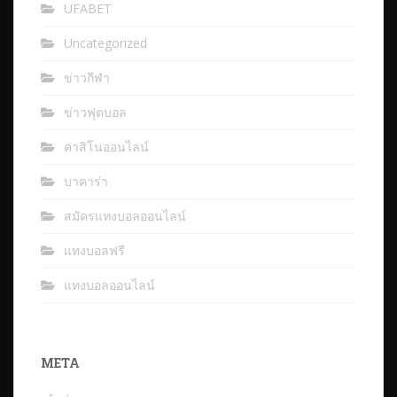
UFABET
Uncategorized
ข่าวกีฬา
ข่าวฟุตบอล
คาสิโนออนไลน์
บาคาร่า
สมัครแทงบอลออนไลน์
แทงบอลฟรี
แทงบอลออนไลน์
META