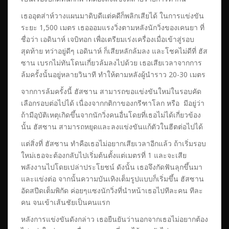
เธออุตส่าห์วางแผนมาดิบดีแต่คดีก็พลิกเสียได้ ในการแข่งขัน
ระยะ 1,500 เมตร เธอออมแรงวิ่งตามหลังนักวิ่งของเคนยา ที่
ชื่อว่า เอดินาห์ เจบิทอก เพื่อเตรียมเร่งเครื่องเมื่อเข้าสู่รอบ
สุดท้าย ทว่าอยู่ดีๆ เอดินาห์ ก็เสียหลักล้มลง และโชคไม่ดีที่ ฮัส
ซาน เบรกไม่ทันโดนเกี่ยวล้มลงไปด้วย เธอเสียเวลาจากการ
ล้มครั้งนั้นอยู่หลายวินาที ทำให้ตามหลังผู้นำราว 20-30 เมตร
จากการล้มครั้งนี้ ฮัสซาน สามารถขอแข่งขันใหม่ในรอบคัด
เลือกรอบต่อไปได้ เนื่องจากกติกาของกรีฑาโลก หรือ มีอยู่ว่า
ถ้ามีอุบัติเหตุเกิดขึ้นจากนักวิ่งคนอื่นโดยที่เธอไม่ได้เกี่ยวข้อง
นั้น ฮัสซาน สามารถหยุดและลงแข่งขันแก้ตัวในฮีตต่อไปได้
แต่สิ่งที่ ฮัสซาน ทำคือเธอไม่อยากเสียเวลาอีกแล้ว ถ้าเริ่มรอบ
ใหม่เธอจะต้องกลับไปเริ่มต้นตั้งแต่เมตรที่ 1 และจะเสีย
พลังงานไปโดยเปล่าประโยชน์ ดังนั้น เธอจึงกัดฟันลุกขึ้นมา
และแข่งต่อ จากนั้นความบันเทิงเต็มรูปแบบก็เริ่มขึ้น ฮัสซาน
อัดสปีดเต็มพิกัด ค่อยๆแซงนักวิ่งที่นำหน้าเธอไปทีละคน ทีละ
คน จนเข้าเส้นชัยเป็นคนแรก
หลังการแข่งขันดังกล่าว เธอยืนยันว่านอกจากเธอไม่อยากต้อง