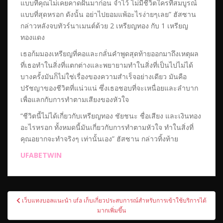
แบบที่คุณไม่เคยคาดฝันมาก่อน จำไว้ ไม่มีชีวิตใครที่สมบูรณ์
แบบที่สุดหรอก ดังนั้น อย่าไปยอมแพ้อะไรง่ายๆเลย” ฮัสซาน
กล่าวหลังจบทัวร์นาเมนต์ด้วย 2 เหรียญทอง กับ 1 เหรียญ
ทองแดง
เธอก้มมองเหรียญที่คอและกลั่นคำพูดสุดท้ายออกมาถึงเหตุผล
ที่เธอทำในสิ่งที่แตกต่างและพยายามทำในสิ่งที่เป็นไปไม่ได้
บางครั้งมันก็ไม่ใช่เรื่องของความสำเร็จอย่างเดียว มันคือ
ปรัชญาของชีวิตที่แน่วแน่ ซึ่งเธอชอบที่จะเหนื่อยและลำบาก
เพื่อแลกกับการทำตามเสียงของหัวใจ
“ชีวิตนี้ไม่ได้เกี่ยวกับเหรียญทอง ชัยชนะ ชื่อเสียง และเงินทอง
อะไรหรอก ทั้งหมดนี้มันเกี่ยวกับการทำตามหัวใจ ทำในสิ่งที่
คุณอยากจะทำจริงๆ เท่านั้นเอง” ฮัสซาน กล่าวทิ้งท้าย
UFABETWIN
เมนู
เว็บแทงบอลแนะนำ ufa เก็บเกี่ยวประสบการณ์สำหรับการเข้าใช้บริการได้
นำทาง
มากเพิ่มขึ้น