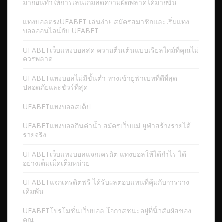
มาก่อนทำให้การเล่นเกมลดความผิดพลาดได้มากขึ้น
แทงบอลตรงUFABET เล่นง่าย สมัครสมาชิกและเริ่มแทง
บอลออนไลน์กับ UFABET
UFABETเว็บแทงบอลสด ความตื่นเต้นแบบเรียลไทม์ที่คุณไม่
ควรพลาด
UFABETแทงบอลไม่มีขั้นต่ำ ทางเข้ายูฟ่าเบทที่ดีที่สุด
ปลอดภัยและชัวร์ที่สุด
UFABETแทงบอลสเต็ป
UFABETแทงบอลกินค่าน้ำ สมัครเว็บแม่ ยูฟ่าสร้างรายได้
รวยจริง
UFABETเว็บแทงบอลแจกเครดิต แทงบอลให้ได้กำไร ได้
อย่างเต็มเม็ดเต็มหน่วย
UFABETแจกเครดิตฟรี ได้รับผลตอบแทนที่คุ้มกับการวาง
เดิมพัน
UFABETโปรโมชั่นเว็บบอล โอกาสชนะอยู่ที่นิ้วสัมผัสของ
คุณ