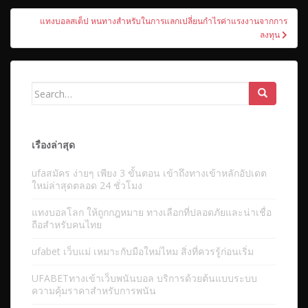
เรื่อง
แทงบอลสเต็ป หนทางสำหรับในการแลกเปลี่ยนกำไรค่าแรงงานจากการ
ลงทุน
Search
for:
เรื่องล่าสุด
ufaสมัคร ง่ายๆ เพียง 3 ขั้นตอน เข้าถึงทางเข้าหลักอัปเดต
ใหม่ล่าสุดตลอด 24 ชั่วโมง
แทงบอลโลก ให้ถูกกฎหมาย ทางเลือกที่ปลอดภัยและน่าเชื่อ
ถือสำหรับคนไทย
ufabet เว็บแม่ เหมาะกับมือใหม่ไหม สิ่งที่ควรรู้ก่อนเริ่ม
UFABETทางเข้าเว็บพนันบอล บริการด้วยต้นแบบระบบ
ความคุ้มราคาสำหรับการพนัน