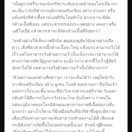
“เมื่อดูจากสรีระของนักกรีฑาระดับแนวหน้าของโลกเนี่ย เรา
จะเห็นว่านักกีฬาจากภูมิภาคแคริบเบียน อย่าง จาเมกา หรือ
แม้แต่นักกีฬาเชื้อสายแอฟริกันโดยทั่วไป พวกเขาจะมีมัด
กล้ามเนื้อที่เยอะ แต่ประชากรของประเทศอย่าง เคนยา หรือ
เอธิโอเปีย แล้วพวกเขาจะมีมัดกล้ามเนื้อที่น้อยกว่า”
“ยกตัวอย่างให้เห็นภาพอีกนิด คุณลองดูสัตว์นักล่าอย่างเสือ
ดาว เสือชีตาห์ พวกนี้กล้ามเนื้อจะใหญ่ แข็งแรง สามารถวิ่งได้
เร็ว แต่ไม่สามารถวิ่งด้วยความเร็วนั้นเป็นระยะเวลานานๆได้
ต่างจากพวกสัตว์ผู้ถูกล่าอย่าง ละมั่ง กวาง พวกนี้วิ่งเร็วสู้สัตว์
นักล่าไม่ได้ แต่สามารถวิ่งด้วยความเร็วนั้นได้นานกว่า”
“ด้วยความแตกต่างที่กล่าวมา เราจะเห็นได้ว่า เหตุใดนักวิ่ง
จากฝั่งแคริบเบียน อย่าง ยูเซน โบลต์ ของจาเมกา ถึงเป็นเจ้า
แห่งการวิ่งระยะสั้น ขณะที่นักวิ่งจากฟากแอฟริกาตะวันออก
กลับทำได้ดีมากๆในการวิ่งระยะไกล นั่นก็เพราะว่าคนใน
แต่ละภูมิภาคของโลกมีลักษณะทางกายภาพที่เอื้อต่อบางสิ่ง
มากกว่า อย่างไรก็ตาม ก็มีเหมือนกันที่นักกีฬาซึ่งดูจะมีความ
เสียเปรียบทางกายภาพกลับสามารถทำผลงานได้ดี เพียงแต่
กรณีดังกล่าวเกิดขึ้นไม่บ่อยนักแค่นั้นเอง” หัวหน้าผู้ฝึกสอน
กรีฑาทีมชาติไทย ผู้ได้ฉายาว่า “แฝดเล็ก” ว่าไว้เช่นนี้