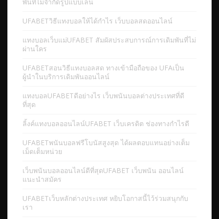
พันที่ไม่จำกัดรูปแบบเล่น
UFABETวิธีแทงบอลให้ได้กำไร เว็บบอลสดออนไลน์
แทงบอลเว็บแม่UFABET สัมผัสประสบการณ์การเดิมพันที่ไม่
ผ่านใคร
UFABETสอนวิธีแทงบอลสด ทางเข้ามือถือของ UFAเป็น
ผู้นำในบริการเดิมพันออนไลน์
แทงบอลUFABETดีอย่างไร เว็บพนันบอลต่างประเทศที่ดี
ที่สุด
ลิ้งค์แทงบอลออนไลน์UFABET เว็บเครดิต ช่องทางกำไรดี
UFABETพนันบอลฟรีโบนัสสูงสุด ได้ผลตอบแทนอย่างเต็ม
เม็ดเต็มหน่วย
เว็บพนันบอลออนไลน์ดีที่สุดUFABET เว็บพนัน ออนไลน์
แนะนำสมัคร
UFABETเว็บหลักต่างประเทศ หยิบโอกาสนี้ไว้ร่วมสนุกกับ
เรา