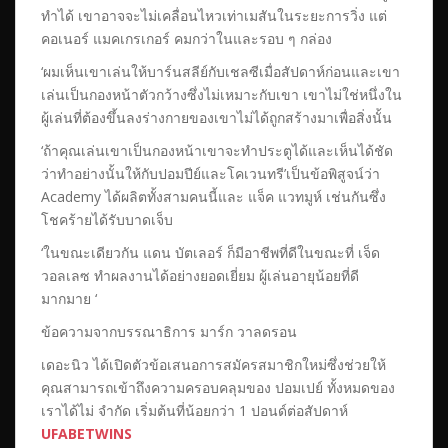
ทำได้ เขาอาจจะไม่เคลื่อนไหวเท่าเมสันในระยะการวิ่ง แต่
คอเนอร์ แมคเกรเกอร์ คมกว่าในและรอบ ๆ กล่อง
‘ผมเห็นเขาเล่นให้บาร์นสลีย์กับเชลซีเมื่อสัปดาห์ก่อนและเขา
เล่นเป็นกองหน้าตัวกว้างซึ่งไม่เหมาะกับเขา เขาไม่ใช่หนึ่งใน
ผู้เล่นที่ต้องขึ้นลงร่างกายของเขาไม่ได้ถูกสร้างมาเพื่อสิ่งนั้น
‘ถ้าคุณเล่นเขาเป็นกองหน้าเขาจะทำประตูได้และเห็นได้ชัด
ว่าทำอย่างนั้นให้กับปอมปีย์และโคเวนทรี’เป็นข้อพิสูจน์ว่า
Academy ได้ผลิตทั้งสามคนนี้และ แจ็ค แวทมูห์ เช่นกันซึ่ง
โชคร้ายได้รับบาดเจ็บ
‘ในขณะเดียวกัน แดน บัตเลอร์ ก็มีอาชีพที่ดีในขณะที่ เจ็ด
วอลเลซ ทำผลงานได้อย่างยอดเยี่ยม ผู้เล่นอายุน้อยที่ดี
มากมาย ‘
ข้อความจากบรรณาธิการ มาร์ก วาลดรอน
เดอะนิว ได้เปิดตัวข้อเสนอการสมัครสมาชิกใหม่ซึ่งช่วยให้
คุณสามารถเข้าถึงความครอบคลุมของ ปอมเปย์ ทั้งหมดของ
เราได้ไม่ จำกัด เริ่มต้นที่น้อยกว่า 1 ปอนด์ต่อสัปดาห์
UFABETWINS