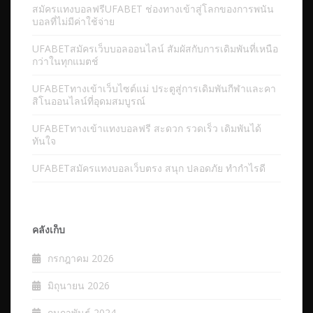
สมัครแทงบอลฟรีUFABET ช่องทางเข้าสู่โลกของการพนัน
บอลที่ไม่มีค่าใช้จ่าย
UFABETสมัครเว็บบอลออนไลน์ สัมผัสกับการเดิมพันที่เหนือ
กว่าในทุกแมตช์
UFABETทางเข้าเว็บไซต์แม่ ประตูสู่การเดิมพันกีฬาและคา
สิโนออนไลน์ที่อุดมสมบูรณ์
UFABETทางเข้าแทงบอลฟรี สะดวก รวดเร็ว เดิมพันได้
ทันใจ
UFABETสมัครแทงบอลเว็บตรง สนุก ปลอดภัย ทำกำไรดี
คลังเก็บ
กรกฎาคม 2026
มิถุนายน 2026
กุมภาพันธ์ 2024