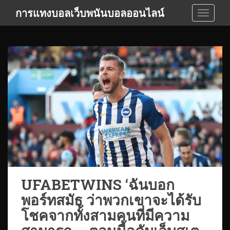
S
การแทงบอลเว็บพนันบอลออนไลน์
TOGGLE
k
i
p
t
o
m
a
i
n
c
o
n
t
e
UFABETWINS ‘ฉันบอก
n
t
พอร์ทสมัธ ว่าพวกเขาจะได้รับ
โชคจากทั้งสามคนที่มีความ