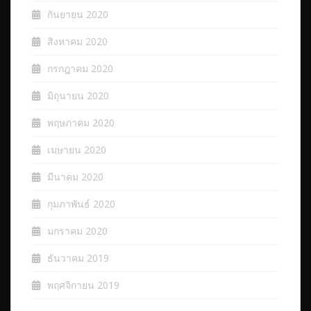
กันยายน 2020
สิงหาคม 2020
กรกฎาคม 2020
มิถุนายน 2020
พฤษภาคม 2020
เมษายน 2020
มีนาคม 2020
กุมภาพันธ์ 2020
มกราคม 2020
ธันวาคม 2019
พฤศจิกายน 2019