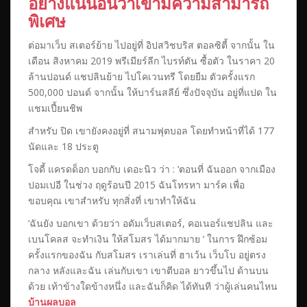
อย่างแน่นอนว่าเขามีความสามารถ
พิเศษ
ต่อมาเว็บ สเตอร์ย้าย ไปอยู่ที่ อิปสวิชบริส ตอลซิตี้ จากนั้น ใน
เดือน สิงหาคม 2019 พรีเมียร์ลีก ไบรท์ตัน ซื้อตัว ในราคา 20
ล้านปอนด์ แชปลินย้าย ไปโคเวนทรี โดยยืม ตัวครั้งแรก
500,000 ปอนด์ จากนั้น ให้บาร์นสลีย์ ซึ่งปัจจุบัน อยู่ที่แปด ใน
แชมเปี้ยนชิพ
สำหรับ ปิด เขายังคงอยู่ที่ สนามฟุตบอล โดยทำหน้าที่ได้ 177
นัดและ 18 ประตู
โจดี้ แครดด็อก บอกกับ เดอะนิว ว่า : ‘ตอนที่ ฉันออก จากเมือง
ปอมเปอี ในช่วง ฤดูร้อนปี 2015 ฉันโทรหา มาร์ค เพื่อ
ขอบคุณ เขาสำหรับ ทุกสิ่งที่ เขาทำให้ฉัน
‘ฉันยัง บอกเขา ด้วยว่า อดัมเว็บสเตอร์, คอเนอร์แชปลิน และ
เบนโคลส จะทำเงิน ให้สโมสร ได้มากมาย ‘ ในการ ฝึกซ้อม
ครั้งแรกของฉัน กับสโมสร เราเล่นที่ ฮาเว้น เว็บโบ อยู่ตรง
กลาง หลังและฉัน เล่นกับเขา เขาตีบอล ยาวขึ้นไป ด้านบน
ด้วย เท้าข้างใดข้างหนึ่ง และฉันก็คิด ได้ทันที ว่าผู้เล่นคนไหน
บ้านผลบอล