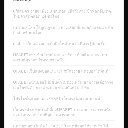
ufaสมัคร ง่ายๆ เพียง 3 ขั้นตอน เข้าถึงทางเข้าหลักอัปเดต
ใหม่ล่าสุดตลอด 24 ชั่วโมง
แทงบอลโลก ให้ถูกกฎหมาย ทางเลือกที่ปลอดภัยและน่าเชื่อ
ถือสำหรับคนไทย
ufabet เว็บแม่ เหมาะกับมือใหม่ไหม สิ่งที่ควรรู้ก่อนเริ่ม
UFABETทางเข้าเว็บพนันบอล บริการด้วยต้นแบบระบบ
ความคุ้มราคาสำหรับการพนัน
UFABETเว็บแทงบอลแนะนำ สมัครง่าย แทงบอลได้ทันที
UFABETพนันบอลไม่มีขั้นต้ำไม่ต้องเทิร์น สามารถเลือกวาง
เงินได้ขั้นต่ำ การแทงบอลพร้อมกันครบ 3 ทีม
โปรโมชั่นแทงบอลUFABET เว็บตรงไม่ผ่านเอเย่นต์
เว็บตรงต่างประเทศดีที่สุดUFABET ประสบการณ์การพนัน
ออนไลน์ระดับโลกที่คุณไม่ควรพลาด
แทงบอลออนไลน์ฟรีUFABET โหลดข้อมูลได้รวดเร็ว ไม่