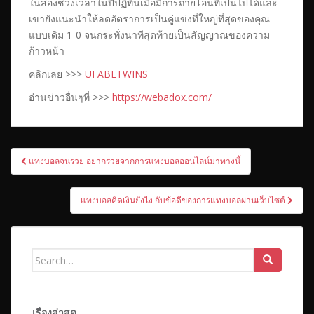
ในสองช่วงเวลาในปีปฏิทินเมื่อมีการถ่ายโอนที่เป็นไปได้และ
เขายังแนะนำให้ลดอัตราการเป็นคู่แข่งที่ใหญ่ที่สุดของคุณ
แบบเดิม 1-0 จนกระทั่งนาทีสุดท้ายเป็นสัญญาณของความ
ก้าวหน้า
คลิกเลย >>>
UFABETWINS
อ่านข่าวอื่นๆที่ >>>
https://webadox.com/
เมนู
แทงบอลจนรวย อยากรวยจากการแทงบอลออนไลน์มาทางนี้
นำทาง
เรื่อง
แทงบอลคิดเงินยังไง กับข้อดีของการแทงบอลผ่านเว็บไซต์
Search
for:
เรื่องล่าสุด