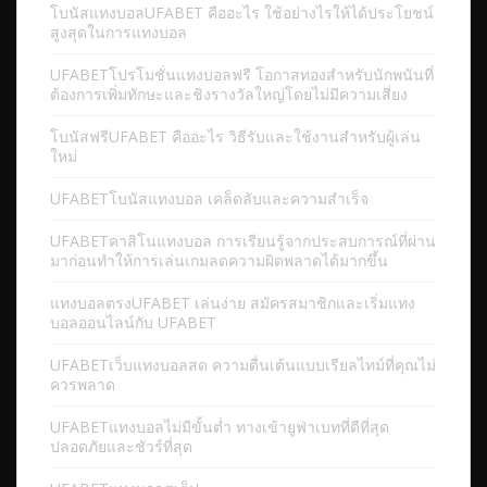
โบนัสแทงบอลUFABET คืออะไร ใช้อย่างไรให้ได้ประโยชน์
สูงสุดในการแทงบอล
UFABETโปรโมชั่นแทงบอลฟรี โอกาสทองสำหรับนักพนันที่
ต้องการเพิ่มทักษะและชิงรางวัลใหญ่โดยไม่มีความเสี่ยง
โบนัสฟรีUFABET คืออะไร วิธีรับและใช้งานสำหรับผู้เล่น
ใหม่
UFABETโบนัสแทงบอล เคล็ดลับและความสำเร็จ
UFABETคาสิโนแทงบอล การเรียนรู้จากประสบการณ์ที่ผ่าน
มาก่อนทำให้การเล่นเกมลดความผิดพลาดได้มากขึ้น
แทงบอลตรงUFABET เล่นง่าย สมัครสมาชิกและเริ่มแทง
บอลออนไลน์กับ UFABET
UFABETเว็บแทงบอลสด ความตื่นเต้นแบบเรียลไทม์ที่คุณไม่
ควรพลาด
UFABETแทงบอลไม่มีขั้นต่ำ ทางเข้ายูฟ่าเบทที่ดีที่สุด
ปลอดภัยและชัวร์ที่สุด