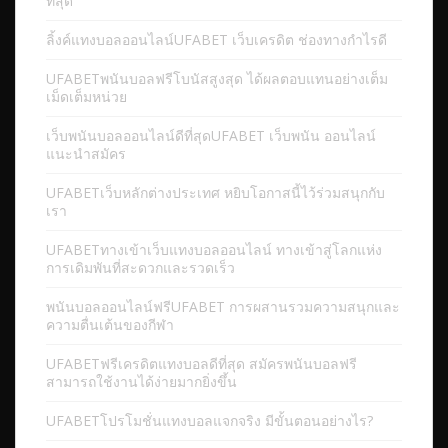
ที่สุด
ลิ้งค์แทงบอลออนไลน์UFABET เว็บเครดิต ช่องทางกำไรดี
UFABETพนันบอลฟรีโบนัสสูงสุด ได้ผลตอบแทนอย่างเต็ม
เม็ดเต็มหน่วย
เว็บพนันบอลออนไลน์ดีที่สุดUFABET เว็บพนัน ออนไลน์
แนะนำสมัคร
UFABETเว็บหลักต่างประเทศ หยิบโอกาสนี้ไว้ร่วมสนุกกับ
เรา
UFABETทางเข้าเว็บแทงบอลออนไลน์ ทางเข้าสู่โลกแห่ง
การเดิมพันที่สะดวกและรวดเร็ว
พนันบอลออนไลน์ฟรีUFABET การผสานรวมความสนุกและ
ความตื่นเต้นของกีฬา
UFABETฟรีเครดิตแทงบอลดีที่สุด สมัครพนันบอลฟรี
สามารถใช้งานได้ง่ายมากยิ่งขึ้น
UFABETโปรโมชั่นแทงบอลแจกจริง มีขั้นตอนอย่างไร?