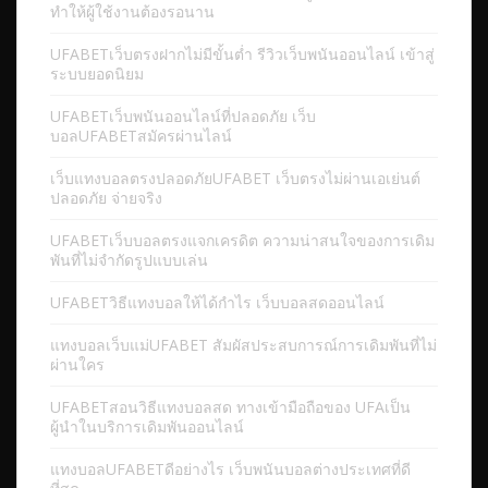
ทำให้ผู้ใช้งานต้องรอนาน
UFABETเว็บตรงฝากไม่มีขั้นต่ำ รีวิวเว็บพนันออนไลน์ เข้าสู่
ระบบยอดนิยม
UFABETเว็บพนันออนไลน์ที่ปลอดภัย เว็บ
บอลUFABETสมัครผ่านไลน์
เว็บแทงบอลตรงปลอดภัยUFABET เว็บตรงไม่ผ่านเอเย่นต์
ปลอดภัย จ่ายจริง
UFABETเว็บบอลตรงแจกเครดิต ความน่าสนใจของการเดิม
พันที่ไม่จำกัดรูปแบบเล่น
UFABETวิธีแทงบอลให้ได้กำไร เว็บบอลสดออนไลน์
แทงบอลเว็บแม่UFABET สัมผัสประสบการณ์การเดิมพันที่ไม่
ผ่านใคร
UFABETสอนวิธีแทงบอลสด ทางเข้ามือถือของ UFAเป็น
ผู้นำในบริการเดิมพันออนไลน์
แทงบอลUFABETดีอย่างไร เว็บพนันบอลต่างประเทศที่ดี