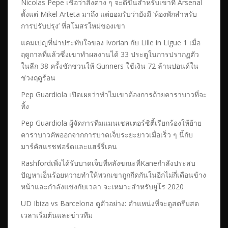
Nicolas Pepe เชื่อว่าสิ่งต่าง ๆ จะดีขึ้นสำหรับเขาที่ Arsenal
ตั้งแต่ Mikel Arteta มาถึง แต่ยอมรับว่ายังมี ‘ห้องพักสำหรับ
การปรับปรุง’ ที่สโมสรใหม่ของเขา
แคมเปญที่น่าประทับใจของ Ivorian กับ Lille in Ligue 1 เมื่อ
ฤดูกาลที่แล้วซึ่งเขาทำผลงานได้ 33 ประตูในการปรากฏตัว
ในลีก 38 ครั้งชักชวนให้ Gunners ใช้เงิน 72 ล้านปอนด์ใน
ช่วงฤดูร้อน
Pep Guardiola เปิดเผยว่าทำไมเขาต้องการถ้วยคาราบาวที่จะ
ทิ้ง
​Pep Guardiola ผู้จัดการทีมแมนเชสเตอร์ซิตี้เรียกร้องให้ย้าย
คาราบาวคัพออกจากการบาดเจ็บระยะยาวเมื่อเร็ว ๆ นี้กับ
มาร์คัสแรชฟอร์ดและแฮร์รี่เคน
Rashfordเพิ่งได้รับบาดเจ็บที่หลังขณะที่Kaneกำลังประสบ
ปัญหาเอ็นร้อยหวายทำให้พวกเขาถูกกีดกันในอีกไม่กี่เดือนข้าง
หน้าและกำลังแข่งกับเวลา จะเหมาะสำหรับยูโร 2020
UD Ibiza vs Barcelona ดูตัวอย่าง: ตำแหน่งที่จะดูสตรีมสด
เวลาเริ่มต้นและข่าวทีม