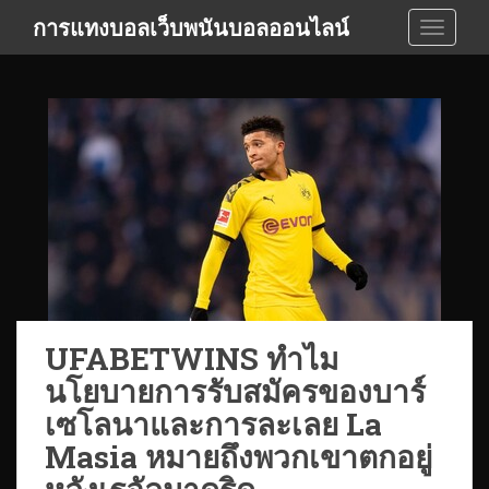
S
การแทงบอลเว็บพนันบอลออนไลน์
TOGGLE
k
i
p
t
o
m
a
i
n
c
o
n
t
UFABETWINS ทำไม
e
นโยบายการรับสมัครของบาร์
n
t
เซโลนาและการละเลย La
Masia หมายถึงพวกเขาตกอยู่