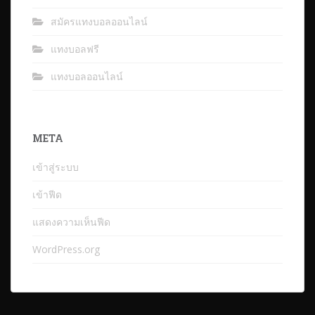
สมัครแทงบอลออนไลน์
แทงบอลฟรี
แทงบอลออนไลน์
META
เข้าสู่ระบบ
เข้าฟีด
แสดงความเห็นฟีด
WordPress.org