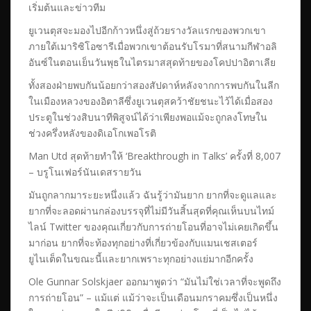
เริ่มต้นและข่าวทีม
ยูเวนตุสจะมองไปอีกก้าวหนึ่งสู่ถ้วยรางวัลแรกของพวกเขา
ภายใต้เมาริซิโอซารีเมื่อพวกเขาต้อนรับโรมาที่สนามกีฬาอลิ
อันซ์ในตอนเย็นวันพุธในไตรมาสสุดท้ายของโคปปาอิตาเลีย
ทั้งสองฝ่ายพบกันน้อยกว่าสองสัปดาห์หลังจากการพบกันในลีก
ในเมืองหลวงของอิตาลีซึ่งยูเวนตุสคว้าชัยชนะไว้ได้เมื่อสอง
ประตูในช่วงสิบนาทีพิสูจน์ได้ว่าเพียงพอแม้จะถูกลงโทษใน
ช่วงครึ่งหลังของดิเอโกเพอโรติ
Man Utd สุดท้ายทำให้ ‘Breakthrough in Talks’ ครั้งที่ 8,007
– บรูโนเฟอร์นันเดสรายวัน
มันถูกลากมาระยะหนึ่งแล้ว ฉันรู้ว่ามันยาก ยากที่จะดูแลและ
ยากที่จะลอดผ่านกล่องบรรจุที่ไม่มีวันสิ้นสุดที่คุณเห็นบนไทม์
ไลน์ Twitter ของคุณเกี่ยวกับการถ่ายโอนที่อาจไม่เคยเกิดขึ้น
มาก่อน ยากที่จะท้องทุกอย่างที่เกี่ยวข้องกับแมนเชสเตอร์
ยูไนเต็ดในขณะนี้และยากเพราะทุกอย่างแย่มากอีกครั้ง
Ole Gunnar Solskjaer ออกมาพูดว่า “มันไม่ใช่เวลาที่จะพูดถึง
การถ่ายโอน” – แม้แต่ แม้ว่าจะเป็นเดือนมกราคมซึ่งเป็นหนึ่ง