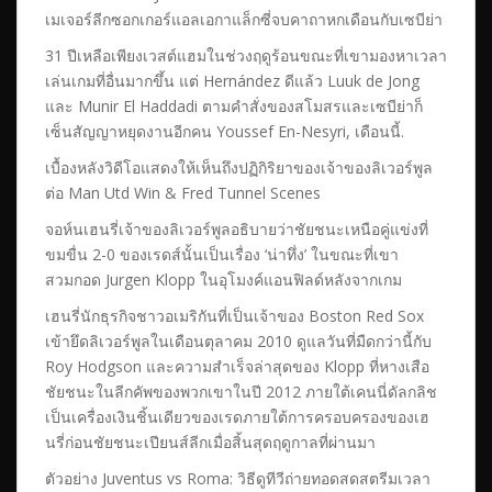
เมเจอร์ลีกซอกเกอร์แอลเอกาแล็กซี่จบคาถาหกเดือนกับเซบีย่า
31 ปีเหลือเพียงเวสต์แฮมในช่วงฤดูร้อนขณะที่เขามองหาเวลา
เล่นเกมที่อื่นมากขึ้น แต่ Hernández ดีแล้ว Luuk de Jong
และ Munir El Haddadi ตามคำสั่งของสโมสรและเซบีย่าก็
เซ็นสัญญาหยุดงานอีกคน Youssef En-Nesyri, เดือนนี้.
เบื้องหลังวิดีโอแสดงให้เห็นถึงปฏิกิริยาของเจ้าของลิเวอร์พูล
ต่อ Man Utd Win & Fred Tunnel Scenes
จอห์นเฮนรี่เจ้าของลิเวอร์พูลอธิบายว่าชัยชนะเหนือคู่แข่งที่
ขมขื่น 2-0 ของเรดส์นั้นเป็นเรื่อง ‘น่าทึ่ง’ ในขณะที่เขา
สวมกอด Jurgen Klopp ในอุโมงค์แอนฟิลด์หลังจากเกม
เฮนรี่นักธุรกิจชาวอเมริกันที่เป็นเจ้าของ Boston Red Sox
เข้ายึดลิเวอร์พูลในเดือนตุลาคม 2010 ดูแลวันที่มืดกว่านี้กับ
Roy Hodgson และความสำเร็จล่าสุดของ Klopp ที่หางเสือ
ชัยชนะในลีกคัพของพวกเขาในปี 2012 ภายใต้เคนนี่ดัลกลิช
เป็นเครื่องเงินชิ้นเดียวของเรดภายใต้การครอบครองของเฮ
นรี่ก่อนชัยชนะเปียนส์ลีกเมื่อสิ้นสุดฤดูกาลที่ผ่านมา
ตัวอย่าง Juventus vs Roma: วิธีดูทีวีถ่ายทอดสดสตรีมเวลา