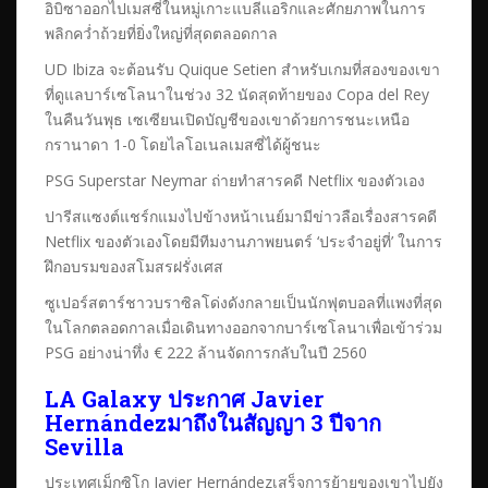
อิบิซาออกไปเมสซี่ในหมู่เกาะแบลีแอริกและศักยภาพในการ
พลิกคว่ำถ้วยที่ยิ่งใหญ่ที่สุดตลอดกาล
UD Ibiza จะต้อนรับ Quique Setien สำหรับเกมที่สองของเขา
ที่ดูแลบาร์เซโลนาในช่วง 32 นัดสุดท้ายของ Copa del Rey
ในคืนวันพุธ เซเซียนเปิดบัญชีของเขาด้วยการชนะเหนือ
กรานาดา 1-0 โดยไลโอเนลเมสซี่ได้ผู้ชนะ
PSG Superstar Neymar ถ่ายทำสารคดี Netflix ของตัวเอง
ปารีสแซงต์แชร์กแมงไปข้างหน้าเนย์มามีข่าวลือเรื่องสารคดี
Netflix ของตัวเองโดยมีทีมงานภาพยนตร์ ‘ประจำอยู่ที่’ ในการ
ฝึกอบรมของสโมสรฝรั่งเศส
ซูเปอร์สตาร์ชาวบราซิลโด่งดังกลายเป็นนักฟุตบอลที่แพงที่สุด
ในโลกตลอดกาลเมื่อเดินทางออกจากบาร์เซโลนาเพื่อเข้าร่วม
PSG อย่างน่าทึ่ง € 222 ล้านจัดการกลับในปี 2560
LA Galaxy ประกาศ Javier
Hernándezมาถึงในสัญญา 3 ปีจาก
Sevilla
ประเทศเม็กซิโก Javier Hernándezเสร็จการย้ายของเขาไปยัง