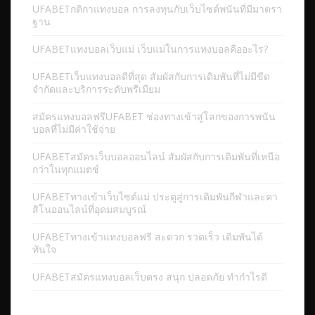
UFABETกติกาแทงบอล การลงทุนกับเว็บไซต์พนันที่มีมาตรา
ฐาน
UFABETแทงบอลเว็บแม่ เว็บแม่ในการแทงบอลคืออะไร?
UFABETเว็บแทงบอลดีที่สุด สัมผัสกับการเดิมพันที่ไม่มีขีด
จำกัดและบริการระดับพรีเมียม
สมัครแทงบอลฟรีUFABET ช่องทางเข้าสู่โลกของการพนัน
บอลที่ไม่มีค่าใช้จ่าย
UFABETสมัครเว็บบอลออนไลน์ สัมผัสกับการเดิมพันที่เหนือ
กว่าในทุกแมตช์
UFABETทางเข้าเว็บไซต์แม่ ประตูสู่การเดิมพันกีฬาและคา
สิโนออนไลน์ที่อุดมสมบูรณ์
UFABETทางเข้าแทงบอลฟรี สะดวก รวดเร็ว เดิมพันได้
ทันใจ
UFABETสมัครแทงบอลเว็บตรง สนุก ปลอดภัย ทำกำไรดี