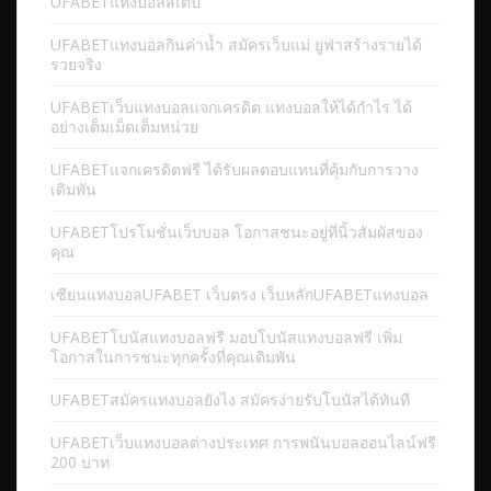
UFABETแทงบอลสเต็ป
UFABETแทงบอลกินค่าน้ำ สมัครเว็บแม่ ยูฟ่าสร้างรายได้
รวยจริง
UFABETเว็บแทงบอลแจกเครดิต แทงบอลให้ได้กำไร ได้
อย่างเต็มเม็ดเต็มหน่วย
UFABETแจกเครดิตฟรี ได้รับผลตอบแทนที่คุ้มกับการวาง
เดิมพัน
UFABETโปรโมชั่นเว็บบอล โอกาสชนะอยู่ที่นิ้วสัมผัสของ
คุณ
เซียนแทงบอลUFABET เว็บตรง เว็บหลักUFABETแทงบอล
UFABETโบนัสแทงบอลฟรี มอบโบนัสแทงบอลฟรี เพิ่ม
โอกาสในการชนะทุกครั้งที่คุณเดิมพัน
UFABETสมัครแทงบอลยังไง สมัครง่ายรับโบนัสได้ทันที
UFABETเว็บแทงบอลต่างประเทศ การพนันบอลออนไลน์ฟรี
200 บาท