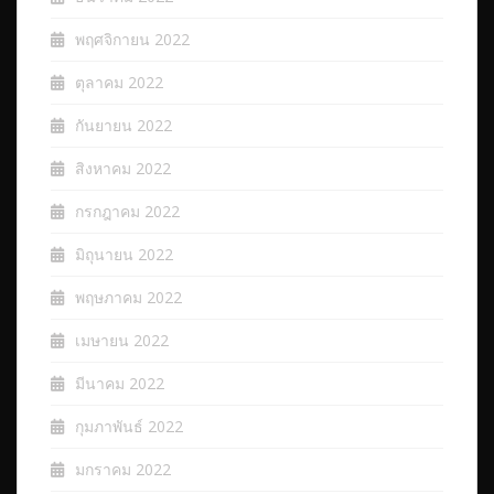
พฤศจิกายน 2022
ตุลาคม 2022
กันยายน 2022
สิงหาคม 2022
กรกฎาคม 2022
มิถุนายน 2022
พฤษภาคม 2022
เมษายน 2022
มีนาคม 2022
กุมภาพันธ์ 2022
มกราคม 2022