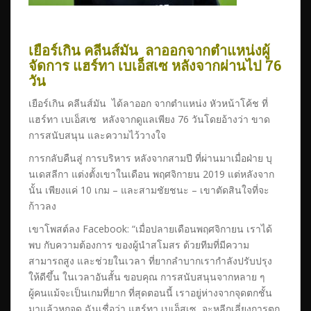
เยือร์เกิน คลีนส์มัน ลาออกจากตำแหน่งผู้
จัดการ แฮร์ทา เบเอ็สเซ หลังจากผ่านไป 76
วัน
เยือร์เกิน คลีนส์มัน ได้ลาออก จากตำแหน่ง หัวหน้าโค้ช ที่
แฮร์ทา เบเอ็สเซ หลังจากดูแลเพียง 76 วันโดยอ้างว่า ขาด
การสนับสนุน และความไว้วางใจ
การกลับคืนสู่ การบริหาร หลังจากสามปี ที่ผ่านมาเมื่อฝ่าย บุ
นเดสลีกา แต่งตั้งเขาในเดือน พฤศจิกายน 2019 แต่หลังจาก
นั้น เพียงแค่ 10 เกม – และสามชัยชนะ – เขาตัดสินใจที่จะ
ก้าวลง
เขาโพสต์ลง Facebook: “เมื่อปลายเดือนพฤศจิกายน เราได้
พบ กับความต้องการ ของผู้นำสโมสร ด้วยทีมที่มีความ
สามารถสูง และช่วยในเวลา ที่ยากลำบากเรากำลังปรับปรุง
ให้ดีขึ้น ในเวลาอันสั้น ขอบคุณ การสนับสนุนจากหลาย ๆ
ผู้คนแม้จะเป็นเกมที่ยาก ที่สุดตอนนี้ เราอยู่ห่างจากจุดตกชั้น
มาแล้วหกจุด ฉันเชื่อว่า แฮร์ทา เบเอ็สเซ จะหลีกเลี่ยงการตก