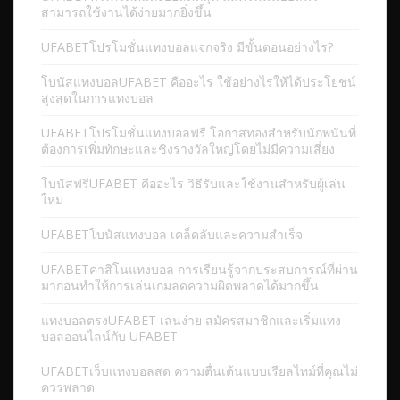
สามารถใช้งานได้ง่ายมากยิ่งขึ้น
UFABETโปรโมชั่นแทงบอลแจกจริง มีขั้นตอนอย่างไร?
โบนัสแทงบอลUFABET คืออะไร ใช้อย่างไรให้ได้ประโยชน์
สูงสุดในการแทงบอล
UFABETโปรโมชั่นแทงบอลฟรี โอกาสทองสำหรับนักพนันที่
ต้องการเพิ่มทักษะและชิงรางวัลใหญ่โดยไม่มีความเสี่ยง
โบนัสฟรีUFABET คืออะไร วิธีรับและใช้งานสำหรับผู้เล่น
ใหม่
UFABETโบนัสแทงบอล เคล็ดลับและความสำเร็จ
UFABETคาสิโนแทงบอล การเรียนรู้จากประสบการณ์ที่ผ่าน
มาก่อนทำให้การเล่นเกมลดความผิดพลาดได้มากขึ้น
แทงบอลตรงUFABET เล่นง่าย สมัครสมาชิกและเริ่มแทง
บอลออนไลน์กับ UFABET
UFABETเว็บแทงบอลสด ความตื่นเต้นแบบเรียลไทม์ที่คุณไม่
ควรพลาด