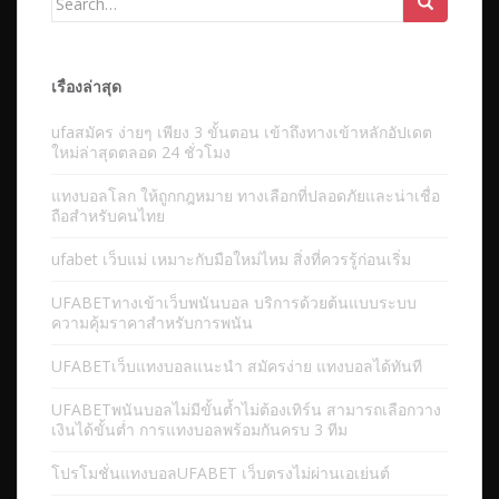
for:
เรื่องล่าสุด
ufaสมัคร ง่ายๆ เพียง 3 ขั้นตอน เข้าถึงทางเข้าหลักอัปเดต
ใหม่ล่าสุดตลอด 24 ชั่วโมง
แทงบอลโลก ให้ถูกกฎหมาย ทางเลือกที่ปลอดภัยและน่าเชื่อ
ถือสำหรับคนไทย
ufabet เว็บแม่ เหมาะกับมือใหม่ไหม สิ่งที่ควรรู้ก่อนเริ่ม
UFABETทางเข้าเว็บพนันบอล บริการด้วยต้นแบบระบบ
ความคุ้มราคาสำหรับการพนัน
UFABETเว็บแทงบอลแนะนำ สมัครง่าย แทงบอลได้ทันที
UFABETพนันบอลไม่มีขั้นต้ำไม่ต้องเทิร์น สามารถเลือกวาง
เงินได้ขั้นต่ำ การแทงบอลพร้อมกันครบ 3 ทีม
โปรโมชั่นแทงบอลUFABET เว็บตรงไม่ผ่านเอเย่นต์