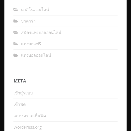
คาสิโนออนไลน์
บาคาร่า
สมัครแทงบอลออนไลน์
แทงบอลฟรี
แทงบอลออนไลน์
META
เข้าสู่ระบบ
เข้าฟีด
แสดงความเห็นฟีด
WordPress.org