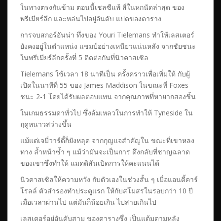
ในทางตรงกันข้าม ตอนนี้เชลซีแพ้ สี่ในหกนัดล่าสุด ของ
พรีเมียร์ลีก และหล่นไปอยู่อันดับ แปดของตาราง
การจบสกอร์อันน่า ทึ่งของ Youri Tielemans ทำให้เลสเตอร์
ยังคงอยู่ในตำแหน่ง แชมป์อย่างเหนียวแน่นหลัง จากชัยชนะ
ในพรีเมียร์ลีกครั้งที่ 5 ติดต่อกันที่นิวคาสเซิล
Tielemans ใช้เวลา 18 นาทีเป็น ครั้งคราวเพื่อเพิ่มให้ กับผู้
เปิดในนาทีที่ 55 ของ James Maddison ในขณะที่ Foxes
ชนะ 2-1 โดยได้รับผลตอบแทน จากคุณภาพที่หายากสองชิ้น
ในเกมธรรมดาทั่วไป ซึ่งล้มเหลวในการทำให้ Tyneside ใน
ฤดูหนาวสว่างขึ้น
แม้แต่เจมี่วาร์ดี้ก็ยังหลุด จากกุญแจสำคัญใน ขณะที่เขาหลง
ทาง ล้ำหน้าซ้ำ ๆ แม้ว่ามันจะเป็นการ ดึงกลับที่ชาญฉลาด
ของเขาซึ่งทำให้ แมดดิสันเปิดการให้คะแนนได้
นิวคาสเซิลให้ความหวัง กับตัวเองในช่วงสั้น ๆ เมื่อแอนดี้คาร์
โรลล์ ตัวสำรองทำประตูแรก ให้กับสโมสรในรอบกว่า 10 ปี
เมื่อเวลาผ่านไป แต่มันก็น้อยเกิน ไปสายเกินไป
เลสเตอร์อยู่อันดับสาม ของตารางซึ่ง เป็นแต้มตามหลัง