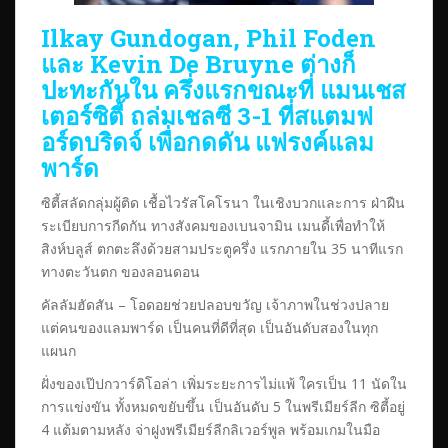
Ilkay Gundogan, Phil Foden
และ Kevin De Bruyne ต่างก็
ปะทะกันใน ครึ่งแรกขณะที่ แมนเชส
เตอร์ซิตี้ ถล่มเชลซี 3-1 ที่สแตมฟ
อร์ดบริดจ์ เพื่อกดดัน แฟรงค์แลม
พาร์ด
ซิตี้สลัดกลุ่มผู้ติด เชื้อไวรัสโคโรนา ในเชิงบวกและการ ฝ่าฝืน
ระเบียบการกีดกัน ทางสังคมของเบนจามิน เมนดี้เพื่อทำให้
สิงห์บลูส์ ตกตะลึงด้วยสามประตูครึ่ง แรกภายใน 35 นาทีแรก
ทางตะวันตก ของลอนดอน
คัลลัมฮัดสัน – โอดอยช่วยปลอบขวัญ เจ้าภาพในช่วงปลาย
แต่คนของแลมพาร์ด เป็นคนที่ดีที่สุด เป็นอันดับสองในทุก
แผนก
ฝั่งของเป๊ปกวาร์ดิโอล่า เพิ่มระยะการไม่แพ้ ใครเป็น 11 นัดใน
การแข่งขัน ทั้งหมดขยับขึ้น เป็นอันดับ 5 ในพรีเมียร์ลีก ซิตี้อยู่
4 แต้มตามหลัง จ่าฝูงพรีเมียร์ลีกลิเวอร์พูล พร้อมเกมในมือ