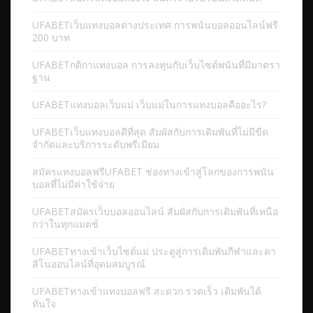
UFABETเว็บแทงบอลต่างประเทศ การพนันบอลออนไลน์ฟรี
200 บาท
UFABETกติกาแทงบอล การลงทุนกับเว็บไซต์พนันที่มีมาตรา
ฐาน
UFABETแทงบอลเว็บแม่ เว็บแม่ในการแทงบอลคืออะไร?
UFABETเว็บแทงบอลดีที่สุด สัมผัสกับการเดิมพันที่ไม่มีขีด
จำกัดและบริการระดับพรีเมียม
สมัครแทงบอลฟรีUFABET ช่องทางเข้าสู่โลกของการพนัน
บอลที่ไม่มีค่าใช้จ่าย
UFABETสมัครเว็บบอลออนไลน์ สัมผัสกับการเดิมพันที่เหนือ
กว่าในทุกแมตช์
UFABETทางเข้าเว็บไซต์แม่ ประตูสู่การเดิมพันกีฬาและคา
สิโนออนไลน์ที่อุดมสมบูรณ์
UFABETทางเข้าแทงบอลฟรี สะดวก รวดเร็ว เดิมพันได้
ทันใจ