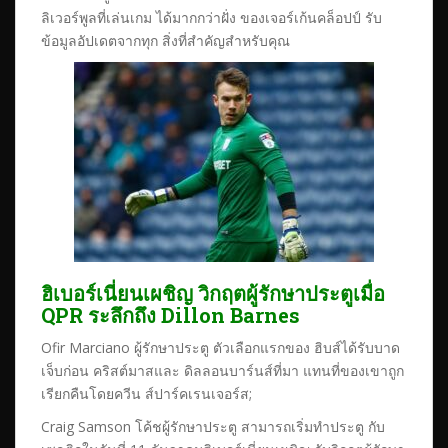
ลิเวอร์พูลที่เล่นเกม ได้มากกว่าฝั่ง ของเจอร์เก้นคล็อปป์ รับ
ข้อมูลอัปเดตจากทุก สิ่งที่สำคัญสำหรับคุณ
ฮิเบอร์เนี่ยนเผชิญ วิกฤตผู้รักษาประตูเมื่อ
QPR ระลึกถึง Dillon Barnes
Ofir Marciano ผู้รักษาประตู ตัวเลือกแรกของ ฮิบส์ได้รับบาด
เจ็บก่อน คริสต์มาสและ ดิลลอนบาร์นส์ที่มา แทนที่ของเขาถูก
เรียกคืนโดยควีน ส์ปาร์คเรนเจอร์ส;
Craig Samson โค้ชผู้รักษาประตู สามารถเริ่มทำประตู กับ