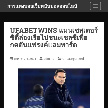
S
การแทงบอลเว็บพนันบอลออนไลน์
TOGGLE
k
i
p
t
UFABETWINS แมนเชสเตอร์
o
ซิตี้ล่องเรือไปชนะเชลซีเพื่อ
m
a
กดดันแฟรงค์แลมพาร์ด
i
n
c
มกราคม 4, 2021
admins
Uncategorized
o
n
t
e
n
t