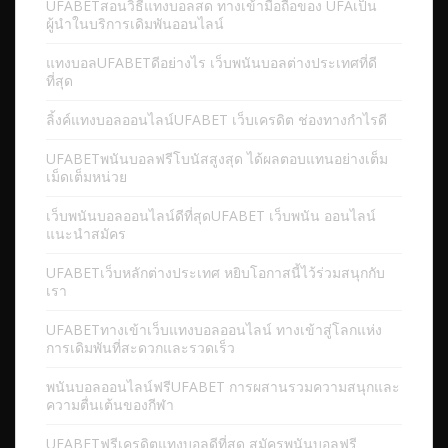
UFABETสอนวิธีแทงบอลสด ทางเข้ามือถือของ UFAเป็น
ผู้นำในบริการเดิมพันออนไลน์
แทงบอลUFABETดีอย่างไร เว็บพนันบอลต่างประเทศที่ดี
ที่สุด
ลิ้งค์แทงบอลออนไลน์UFABET เว็บเครดิต ช่องทางกำไรดี
UFABETพนันบอลฟรีโบนัสสูงสุด ได้ผลตอบแทนอย่างเต็ม
เม็ดเต็มหน่วย
เว็บพนันบอลออนไลน์ดีที่สุดUFABET เว็บพนัน ออนไลน์
แนะนำสมัคร
UFABETเว็บหลักต่างประเทศ หยิบโอกาสนี้ไว้ร่วมสนุกกับ
เรา
UFABETทางเข้าเว็บแทงบอลออนไลน์ ทางเข้าสู่โลกแห่ง
การเดิมพันที่สะดวกและรวดเร็ว
พนันบอลออนไลน์ฟรีUFABET การผสานรวมความสนุกและ
ความตื่นเต้นของกีฬา
UFABETฟรีเครดิตแทงบอลดีที่สุด สมัครพนันบอลฟรี