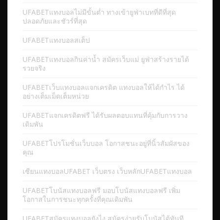
UFABETแทงบอลไม่มีขั้นต่ำ ทางเข้ายูฟ่าเบทที่ดีที่สุด
ปลอดภัยและชัวร์ที่สุด
UFABETแทงบอลสเต็ป
UFABETแทงบอลกินค่าน้ำ สมัครเว็บแม่ ยูฟ่าสร้างรายได้
รวยจริง
UFABETเว็บแทงบอลแจกเครดิต แทงบอลให้ได้กำไร ได้
อย่างเต็มเม็ดเต็มหน่วย
UFABETแจกเครดิตฟรี ได้รับผลตอบแทนที่คุ้มกับการวาง
เดิมพัน
UFABETโปรโมชั่นเว็บบอล โอกาสชนะอยู่ที่นิ้วสัมผัสของ
คุณ
เซียนแทงบอลUFABET เว็บตรง เว็บหลักUFABETแทงบอล
UFABETโบนัสแทงบอลฟรี มอบโบนัสแทงบอลฟรี เพิ่ม
โอกาสในการชนะทุกครั้งที่คุณเดิมพัน
UFABETสมัครแทงบอลยังไง สมัครง่ายรับโบนัสได้ทันที