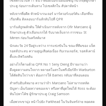
เซลติกในวันที่ 11 ธันวาคมฮิเบอร์เนี่ยนเผชิญ กับวิกฤตผู้รักษา
ประตู ก่อนการเดินทาง ไปเซลติกใน สัปดาห์หน้า
หลังจากที่อดีต หัวหน้าเรนเจอร์ มาร์ควอร์เบอร์ตัน เลือกที่จะ
เรียกคืน ดิลลอนบาร์นส์กลับไปที่ QPR
บาร์นส์ถูกผลักดัน ให้ดำเนินการหลังจาก Ofir Marciano ผู้
รักษาประตู ตัวเลือกแรกได้ รับบาดเจ็บจาก การชนะ St
Mirren ก่อนวันคริสต์มาส
นักเตะวัย 24 ปีอยู่ระหว่าง การแข่งขันใน ขณะที่ทีมของ แจ็ค
รอสส์ประสบ ความสูญเสียต่อเนื่อง กับเรนเจอร์ส, รอสส์เคาน์
ตี้และลิฟวิงสตัน
อย่างไรก็ตามด้วย QPR No 1 Seny Dieng มีรายงานว่า
ดึงดูดความสนใจจาก หลายสโมสรในพรีเมียร์ลีก Warburton
ได้ตัดสินใจว่าเขา ต้องการให้ Barnes กลับมาที่ลอนดอน
สำหรับฮิบส์หมาย ความว่าถ้า Marciano ไม่สามารถสลัด
ปัญหา เอ็นร้อยหวายของเขา หรือหาที่อุดใหม่ได้ Ross จะต้อง
หันไปหาโค้ช ผู้รักษาประตู Craig Samson
เมื่อพวกเขามุ่ง หน้าไปยัง Parkhead ในวันจันทร์ถ่าย ทอดสด