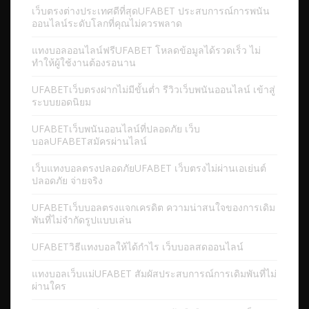
เว็บตรงต่างประเทศดีที่สุดUFABET ประสบการณ์การพนัน
ออนไลน์ระดับโลกที่คุณไม่ควรพลาด
แทงบอลออนไลน์ฟรีUFABET โหลดข้อมูลได้รวดเร็ว ไม่
ทำให้ผู้ใช้งานต้องรอนาน
UFABETเว็บตรงฝากไม่มีขั้นต่ำ รีวิวเว็บพนันออนไลน์ เข้าสู่
ระบบยอดนิยม
UFABETเว็บพนันออนไลน์ที่ปลอดภัย เว็บ
บอลUFABETสมัครผ่านไลน์
เว็บแทงบอลตรงปลอดภัยUFABET เว็บตรงไม่ผ่านเอเย่นต์
ปลอดภัย จ่ายจริง
UFABETเว็บบอลตรงแจกเครดิต ความน่าสนใจของการเดิม
พันที่ไม่จำกัดรูปแบบเล่น
UFABETวิธีแทงบอลให้ได้กำไร เว็บบอลสดออนไลน์
แทงบอลเว็บแม่UFABET สัมผัสประสบการณ์การเดิมพันที่ไม่
ผ่านใคร