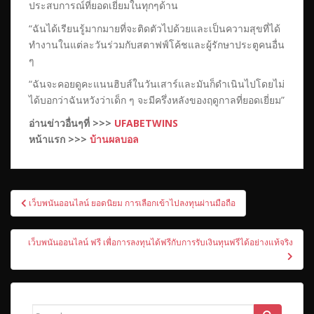
ประสบการณ์ที่ยอดเยี่ยมในทุกๆด้าน
“ฉันได้เรียนรู้มากมายที่จะติดตัวไปด้วยและเป็นความสุขที่ได้
ทำงานในแต่ละวันร่วมกับสตาฟฟ์โค้ชและผู้รักษาประตูคนอื่น
ๆ
“ฉันจะคอยดูคะแนนฮิบส์ในวันเสาร์และมันก็ดำเนินไปโดยไม่
ได้บอกว่าฉันหวังว่าเด็ก ๆ จะมีครึ่งหลังของฤดูกาลที่ยอดเยี่ยม”
อ่านข่าวอื่นๆที่ >>>
UFABETWINS
หน้าแรก >>>
บ้านผลบอล
เมนู
เว็บพนันออนไลน์ ยอดนิยม การเลือกเข้าไปลงทุนผ่านมือถือ
นำทาง
เรื่อง
เว็บพนันออนไลน์ ฟรี เพื่อการลงทุนได้ฟรีกับการรับเงินทุนฟรีได้อย่างแท้จริง
Search