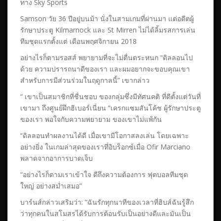
ทาง Sky Sports
Samson วัย 36 ปีอยู่บนม้า นั่งในสามเกมที่ผ่านมา แต่อดีตผู้
รักษาประตู Kilmarnock และ St Mirren ไม่ได้ลิ้มรสการเล่น
ทีมชุดแรกตั้งแต่ เดือนพฤศจิกายน 2018
อย่างไรก็ตามรอสส์ พยายามที่จะไม่ตื่นตระหนก “ดิลลอนไป
ด้วย ความปรารถนาดีของเรา และผมอยากจะขอบคุณเขา
สำหรับการมีส่วนร่วมในฤดูกาลนี้” เขากล่าว
“ เขาเป็นสมาชิกที่ชื่นชอบ ของกลุ่มซึ่งมีทัศนคติ ที่ดีตั้งแต่วันที่
เขามา ถึงศูนย์ฝึกฮิเบอร์เนี่ยน “เครกแซมสันโค้ช ผู้รักษาประตู
ของเรา พอใจกับความพยายาม ของเขาไม่แพ้กัน
“ดิลลอนทำผลงานได้ดี เมื่อเขามีโอกาสลงเล่น โดยเฉพาะ
อย่างยิ่ง ในเกมล่าสุดของเราที่อิบร็อกซ์เมื่อ Ofir Marciano
พลาดจากอาการบาดเจ็บ
“อย่างไรก็ตามเราเข้าใจ ดีถึงความต้องการ ฟุตบอลทีมชุด
ใหญ่ อย่างสม่ำเสมอ”
บาร์นส์กล่าวเสริมว่า: “ฉันรักทุกนาทีของเวลาที่ฮิบส์ฉันรู้สึก
ว่าทุกคนในสโมสรได้รับการต้อนรับเป็นอย่างดีและมันเป็น