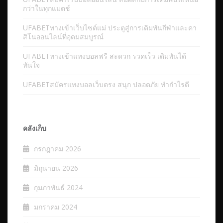
กว่าในทุกแมตช์
UFABETทางเข้าเว็บไซต์แม่ ประตูสู่การเดิมพันกีฬาและคา
สิโนออนไลน์ที่อุดมสมบูรณ์
UFABETทางเข้าแทงบอลฟรี สะดวก รวดเร็ว เดิมพันได้
ทันใจ
UFABETสมัครแทงบอลเว็บตรง สนุก ปลอดภัย ทำกำไรดี
คลังเก็บ
กรกฎาคม 2026
มิถุนายน 2026
กุมภาพันธ์ 2024
มกราคม 2024