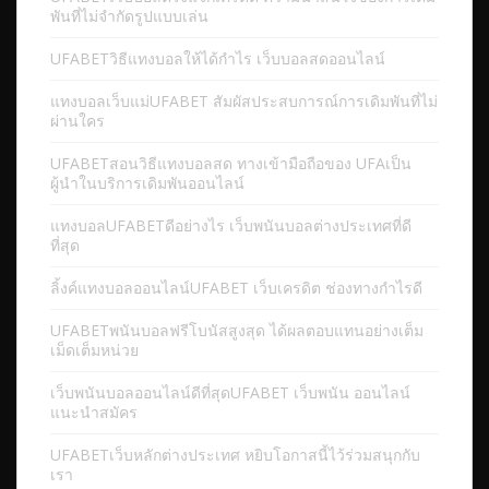
พันที่ไม่จำกัดรูปแบบเล่น
UFABETวิธีแทงบอลให้ได้กำไร เว็บบอลสดออนไลน์
แทงบอลเว็บแม่UFABET สัมผัสประสบการณ์การเดิมพันที่ไม่
ผ่านใคร
UFABETสอนวิธีแทงบอลสด ทางเข้ามือถือของ UFAเป็น
ผู้นำในบริการเดิมพันออนไลน์
แทงบอลUFABETดีอย่างไร เว็บพนันบอลต่างประเทศที่ดี
ที่สุด
ลิ้งค์แทงบอลออนไลน์UFABET เว็บเครดิต ช่องทางกำไรดี
UFABETพนันบอลฟรีโบนัสสูงสุด ได้ผลตอบแทนอย่างเต็ม
เม็ดเต็มหน่วย
เว็บพนันบอลออนไลน์ดีที่สุดUFABET เว็บพนัน ออนไลน์
แนะนำสมัคร
UFABETเว็บหลักต่างประเทศ หยิบโอกาสนี้ไว้ร่วมสนุกกับ
เรา