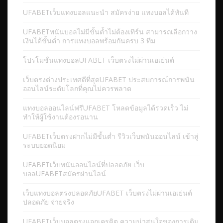
UFABETเว็บแทงบอลแนะนำ สมัครง่าย แทงบอลได้ทันที
UFABETพนันบอลไม่มีขั้นต้ำไม่ต้องเทิร์น สามารถเลือกวาง
เงินได้ขั้นต่ำ การแทงบอลพร้อมกันครบ 3 ทีม
โปรโมชั่นแทงบอลUFABET เว็บตรงไม่ผ่านเอเย่นต์
เว็บตรงต่างประเทศดีที่สุดUFABET ประสบการณ์การพนัน
ออนไลน์ระดับโลกที่คุณไม่ควรพลาด
แทงบอลออนไลน์ฟรีUFABET โหลดข้อมูลได้รวดเร็ว ไม่
ทำให้ผู้ใช้งานต้องรอนาน
UFABETเว็บตรงฝากไม่มีขั้นต่ำ รีวิวเว็บพนันออนไลน์ เข้าสู่
ระบบยอดนิยม
UFABETเว็บพนันออนไลน์ที่ปลอดภัย เว็บ
บอลUFABETสมัครผ่านไลน์
เว็บแทงบอลตรงปลอดภัยUFABET เว็บตรงไม่ผ่านเอเย่นต์
ปลอดภัย จ่ายจริง
UFABETเว็บบอลตรงแจกเครดิต ความน่าสนใจของการเดิม