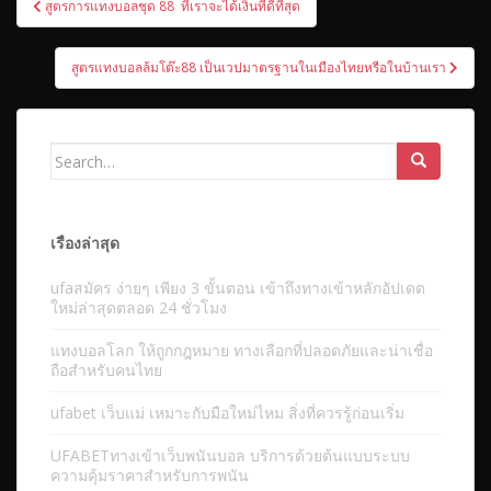
สูตรการแทงบอลชุด 88 ที่เราจะได้เงินที่ดีที่สุด
นำทาง
เรื่อง
สูตรแทงบอลล้มโต๊ะ88 เป็นเวปมาตรฐานในเมืองไทยหรือในบ้านเรา
Search
for:
เรื่องล่าสุด
ufaสมัคร ง่ายๆ เพียง 3 ขั้นตอน เข้าถึงทางเข้าหลักอัปเดต
ใหม่ล่าสุดตลอด 24 ชั่วโมง
แทงบอลโลก ให้ถูกกฎหมาย ทางเลือกที่ปลอดภัยและน่าเชื่อ
ถือสำหรับคนไทย
ufabet เว็บแม่ เหมาะกับมือใหม่ไหม สิ่งที่ควรรู้ก่อนเริ่ม
UFABETทางเข้าเว็บพนันบอล บริการด้วยต้นแบบระบบ
ความคุ้มราคาสำหรับการพนัน