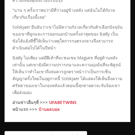
ความเสี่ยงคุณจะไม่ปรับปรุง
“นาน ๆ ครั้งเราพบว่ามีที่ว่างอยู่ข้างหลัง แต่ฉันไม่ได้กังวล
เกี่ยวกับเรื่องนี้เลย”
Solskjaer ยืนยันว่าเขาไม่มีความกังวลเกี่ยวกับตัวเลือกปัจจุบัน
ของเขาที่ลูกและการออกนอกบ้านครั้งล่าสุดของ Bailly เป็น
ข้อโต้แย้งที่ชี้ให้เห็นว่าเหตุใดการรอตรงกลางจึงสามารถ
ดำเนินต่อไปได้ในปีหน้า
Bailly ไม่เพียง แต่มีฝีเท้าที่จะชมเชย Maguire ที่อยู่ด้านหลัง
เท่านั้น แต่เขายังมีความปรารถนาและความมุ่งมั่นที่จะพิสูจน์
ให้เห็นว่าทำไมเขาถึงสมควรถูกตราหน้าว่าเป็นการเซ็น
สัญญาครั้งใหม่ในฤดูกาลนี้ Solskjaer ได้แสดงให้เห็นถึงความ
ศรัทธาของเขาในกองหลังแล้วตอนนี้ทุกสายตาจะจับจ้องเขา
เพื่อส่งมอบ
อ่านข่าวอื่นๆที่ >>>
UFABETWINS
หน้าแรก >>>
บ้านผลบอล
เมนู