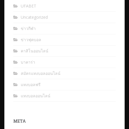
UFABET
Uncategorized
ข่าวกีฬา
ข่าวฟุตบอล
คาสิโนออนไลน์
บาคาร่า
สมัครแทงบอลออนไลน์
แทงบอลฟรี
แทงบอลออนไลน์
META