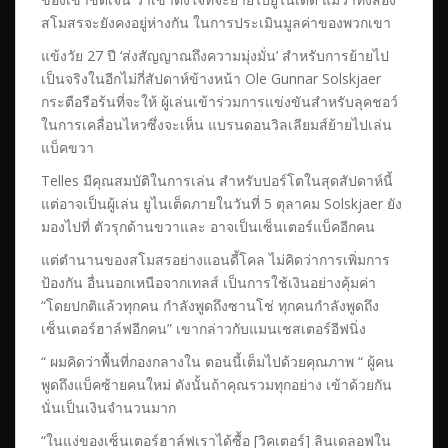
สโมสรจะยังคงอยู่ห่างกัน ในการประเมินมูลค่าของพวกเขา
แข้งวัย 27 ปี ‘ส่งสัญญาณถึงความมุ่งมั่น’ สำหรับการย้ายไป
เป็นจริงในอีกไม่กี่สัปดาห์ข้างหน้า Ole Gunnar Solskjaer
กระตือรือร้นที่จะให้ ผู้เล่นเข้าร่วมการแข่งขันสำหรับลุคชอว์
ในการเคลื่อนไหวซึ่งจะเห็น แบรนดอนวิลเลียมส์ย้ายไปเล่น
แบ็คขวา
Telles มีคุณสมบัติในการเล่น สำหรับปอร์โตในสุดสัปดาห์นี้
แต่อาจเป็นผู้เล่น ยูไนเต็ดภายในวันที่ 5 ตุลาคม Solskjaer ยัง
มองไปที่ ตัวรุกด้านขวาและ อาจเป็นเซ็นเตอร์แบ็คอีกคน
แต่ตำนานของสโมสรอย่างแอนดี้โคล ไม่คิดว่าการเพิ่มการ
ป้องกัน อื่นนอกเหนือจากเทลส์ เป็นการใช้เงินอย่างคุ้มค่า
“โดยปกติแล้วทุกคน กำลังพูดถึงซานโช่ ทุกคนกำลังพูดถึง
เซ็นเตอร์ฮาล์ฟอีกคน” เขากล่าวกับแมนเชสเตอร์อีฟนิ่ง
“ ผมคิดว่าพื้นที่กองกลางใน ตอนนี้เต็มไปด้วยคุณภาพ “ ผู้คน
พูดถึงแบ็คซ้ายคนใหม่ ดังนั้นถ้าคุณรวมทุกอย่าง เข้าด้วยกัน
นั่นเป็นเงินจำนวนมาก
“ในแง่ของเซ็นเตอร์ฮาล์ฟเราได้ซื้อ [วิคเตอร์] ลินเดลอฟใน