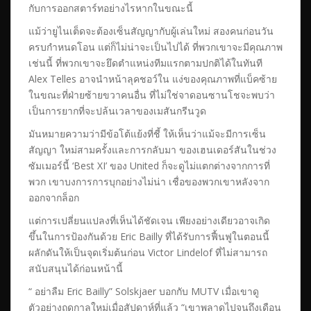
กับการออกสตาร์ทอย่างไรหากในขณะนี้
แม้ว่ายูไนเต็ดจะต้องเซ็นสัญญากับผู้เล่นใหม่ สองคนก่อนวัน
ครบกำหนดโอน แต่ก็ไม่น่าจะเป็นไปได้ ที่พวกเขาจะมีคุณภาพ
เช่นนี้ ที่พวกเขาจะยึดตำแหน่งทีมแรกตามปกติได้ในทันที
Alex Telles อาจนำหน้าลุคชอว์ใน แง่ของคุณภาพที่แบ็คซ้าย
ในขณะที่ฝ่ายซ้ายขวาคนอื่น ที่ไม่ใช่จาดอนซานโชจะพบว่า
เป็นการยากที่จะปล้นเวลาของเมสันกรีนวูด
มันหมายความว่ามีข้อโต้แย้งที่ชี้ ให้เห็นว่าแม้จะมีการเซ็น
สัญญา ใหม่สามครั้งและการกลับมา ของเฮนเดอร์สันในช่วง
ซัมเมอร์นี้ ‘Best XI’ ของ United ก็จะดูไม่แตกต่างจากการที่
พวก เขาบงการการบุกอย่างไม่น่า เชื่อของพวกเขาหลังจาก
ออกจากล็อก
แต่การเปลี่ยนแปลงที่เห็นได้ชัดเจน เพียงอย่างเดียวอาจเกิด
ขึ้นในการป้องกันด้วย Eric Bailly ที่ได้รับการฟื้นฟูในตอนนี้
ผลักดันให้เป็นจุดเริ่มต้นก่อน Victor Lindelof ที่ไม่สามารถ
สนับสนุนได้ก่อนหน้านี้
“ อย่าลืม Eric Bailly” Solskjaer บอกกับ MUTV เมื่อเขาดู
ตัวอย่างฤดูกาลใหม่เมื่อสัปดาห์ที่แล้ว “เขาพลาดไปจนถึงเดือน