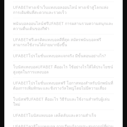
UFABETทางเข้าเว็บแทงบอลออนไลน์ ทางเข้าสู่โลกแห่ง
การเดิมพันที่สะดวกและรวดเร็ว
พนันบอลออนไลน์ฟรีUFABET การผสานรวมความสนุกและ
ความตื่นเต้นของกีฬา
UFABETฟรีเครดิตแทงบอลดีที่สุด สมัครพนันบอลฟรี
สามารถใช้งานได้ง่ายมากยิ่งขึ้น
UFABETโปรโมชั่นแทงบอลแจกจริง มีขั้นตอนอย่างไร?
โบนัสแทงบอลUFABET คืออะไร ใช้อย่างไรให้ได้ประโยชน์
สูงสุดในการแทงบอล
UFABETโปรโมชั่นแทงบอลฟรี โอกาสทองสำหรับนักพนันที่
ต้องการเพิ่มทักษะและชิงรางวัลใหญ่โดยไม่มีความเสี่ยง
โบนัสฟรีUFABET คืออะไร วิธีรับและใช้งานสำหรับผู้เล่น
ใหม่
UFABETโบนัสแทงบอล เคล็ดลับและความสำเร็จ
UFABETคาสิโนแทงบอล การเรียนรู้จากประสบการณ์ที่ผ่าน