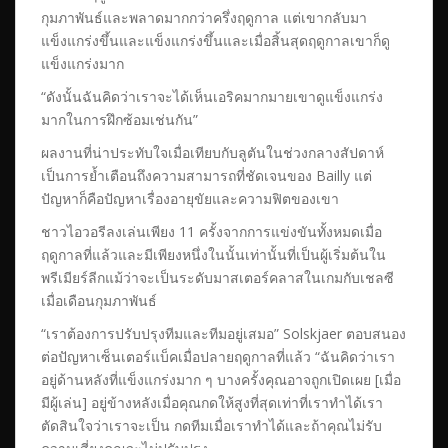
กุมภาพันธ์และพลาดมากกว่าครึ่งฤดูกาล แต่เขากลับมา
แข็งแกร่งขึ้นและแข็งแกร่งขึ้นและเมื่อสิ้นสุดฤดูกาลเขาก็ดู
แข็งแกร่งมาก
“ดังนั้นฉันคิดว่าเราจะได้เห็นเอริคมากมายเขาดูแข็งแกร่ง
มากในการฝึกซ้อมเช่นกัน”
ผลงานที่น่าประทับใจเมื่อเทียบกับลูตันในช่วงกลางสัปดาห์
เป็นการย้ำเตือนถึงความสามารถที่ชัดเจนของ Bailly แต่
ปัญหาก็คือปัญหาเรื่องอายุขัยและความฟิตของเขา
ชาวไอวอรีลงเล่นเพียง 11 ครั้งจากการแข่งขันทั้งหมดเมื่อ
ฤดูกาลที่แล้วและมีเพียงหนึ่งในนั้นเท่านั้นที่เป็นผู้เริ่มต้นใน
พรีเมียร์ลีกแม้ว่าจะเป็นระดับมาสเตอร์คลาสในเกมกับเชลซี
เมื่อเดือนกุมภาพันธ์
“เราต้องการปรับปรุงทีมและทีมอยู่เสมอ” Solskjaer ตอบสนอง
ต่อปัญหาเซ็นเตอร์แบ็คเมื่อปลายฤดูกาลที่แล้ว “ฉันคิดว่าเรา
อยู่ด้านหลังที่แข็งแกร่งมาก ๆ บางครั้งคุณอาจถูกเปิดเผย [เมื่อ
มีผู้เล่น] อยู่ข้างหลังเมื่อคุณกดให้สูงที่สุดเท่าที่เราทำได้เรา
ตัดสินใจว่าเราจะเป็น กดทีมเมื่อเราทำได้และถ้าคุณไม่รับ