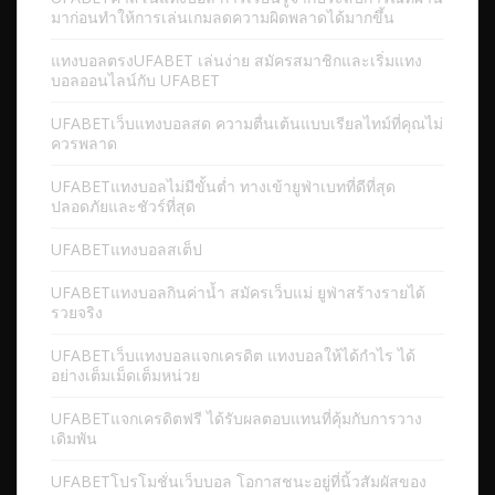
มาก่อนทำให้การเล่นเกมลดความผิดพลาดได้มากขึ้น
แทงบอลตรงUFABET เล่นง่าย สมัครสมาชิกและเริ่มแทง
บอลออนไลน์กับ UFABET
UFABETเว็บแทงบอลสด ความตื่นเต้นแบบเรียลไทม์ที่คุณไม่
ควรพลาด
UFABETแทงบอลไม่มีขั้นต่ำ ทางเข้ายูฟ่าเบทที่ดีที่สุด
ปลอดภัยและชัวร์ที่สุด
UFABETแทงบอลสเต็ป
UFABETแทงบอลกินค่าน้ำ สมัครเว็บแม่ ยูฟ่าสร้างรายได้
รวยจริง
UFABETเว็บแทงบอลแจกเครดิต แทงบอลให้ได้กำไร ได้
อย่างเต็มเม็ดเต็มหน่วย
UFABETแจกเครดิตฟรี ได้รับผลตอบแทนที่คุ้มกับการวาง
เดิมพัน
UFABETโปรโมชั่นเว็บบอล โอกาสชนะอยู่ที่นิ้วสัมผัสของ