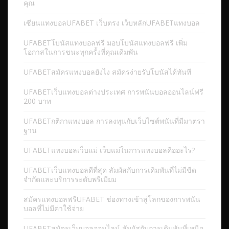
คุณ
เซียนแทงบอลUFABET เว็บตรง เว็บหลักUFABETแทงบอล
UFABETโบนัสแทงบอลฟรี มอบโบนัสแทงบอลฟรี เพิ่ม
โอกาสในการชนะทุกครั้งที่คุณเดิมพัน
UFABETสมัครแทงบอลยังไง สมัครง่ายรับโบนัสได้ทันที
UFABETเว็บแทงบอลต่างประเทศ การพนันบอลออนไลน์ฟรี
200 บาท
UFABETกติกาแทงบอล การลงทุนกับเว็บไซต์พนันที่มีมาตรา
ฐาน
UFABETแทงบอลเว็บแม่ เว็บแม่ในการแทงบอลคืออะไร?
UFABETเว็บแทงบอลดีที่สุด สัมผัสกับการเดิมพันที่ไม่มีขีด
จำกัดและบริการระดับพรีเมียม
สมัครแทงบอลฟรีUFABET ช่องทางเข้าสู่โลกของการพนัน
บอลที่ไม่มีค่าใช้จ่าย
UFABETสมัครเว็บบอลออนไลน์ สัมผัสกับการเดิมพันที่เหนือ