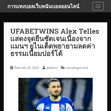
S
การแทงบอลเว็บพนันบอลออนไลน์
TOGGLE
k
i
p
t
UFABETWINS Alex Telles
o
แสดงจุดยืนชัดเจนเนื่องจาก
m
a
แมนฯ ยูไนเต็ดพยายามลดค่า
i
ธรรมเนียมปอร์โต้
n
c
o
กันยายน 28, 2020
admins
Uncategorized
n
t
e
n
t