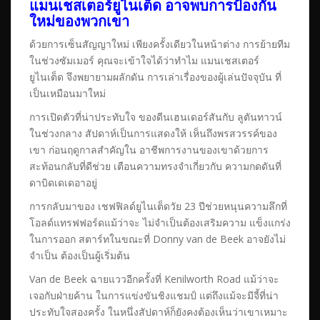
แมนเชสเตอร์ยูไนเต็ด อาจพบการป้องกัน
ใหม่ของพวกเขา
ด้วยการเซ็นสัญญาใหม่ เพียงครั้งเดียวในหน้าต่าง การย้ายทีม
ในช่วงซัมเมอร์ คุณจะเข้าใจได้ว่าทำไม แมนเชสเตอร์
ยูไนเต็ด จึงพยายามผลักดัน การเล่าเรื่องของผู้เล่นปัจจุบัน ที่
เป็นเหมือนมาใหม่
การเปิดตัวที่น่าประทับใจ ของดีนเฮนเดอร์สันกับ ลูตันทาวน์
ในช่วงกลาง สัปดาห์เป็นการแสดงให้ เห็นถึงพรสวรรค์ของ
เขา ก่อนฤดูกาลสำคัญใน อาชีพการงานของเขาด้วยการ
สะท้อนกลับที่ดีช่วย เตือนความทรงจำเกี่ยวกับ ความกดดันที่
ดาบิดเดเดอาอยู่
การกลับมาของ เชฟฟิลด์ยูไนเต็ดวัย 23 ปีช่วยหนุนความลึกที่
โอลด์แทรฟฟอร์ดแม้ว่าจะ ไม่จำเป็นต้องเสริมความ แข็งแกร่ง
ในการออก สตาร์ทในขณะที่ Donny van de Beek อาจยังไม่
จำเป็น ต้องเป็นผู้เริ่มต้น
Van de Beek ฉายแววอีกครั้งที่ Kenilworth Road แม้ว่าจะ
เจอกับฝ่ายค้าน ในการแข่งขันชิงแชมป์ แต่ถึงแม้จะมีจี้ที่น่า
ประทับใจสองครั้ง ในหนึ่งสัปดาห์ก็ยังคงต้องเห็นว่าเขาเหมาะ