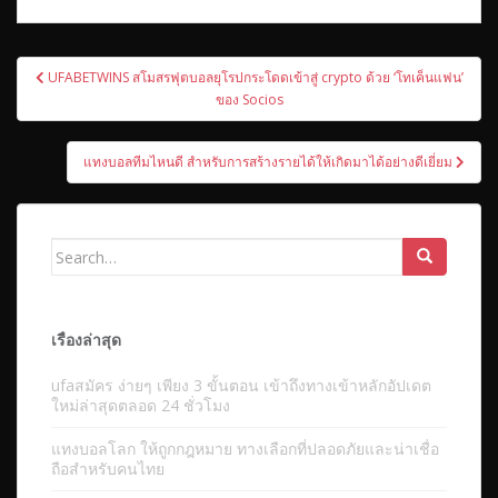
เมนู
UFABETWINS สโมสรฟุตบอลยุโรปกระโดดเข้าสู่ crypto ด้วย ‘โทเค็นแฟน’
นำทาง
ของ Socios
เรื่อง
แทงบอลทีมไหนดี สำหรับการสร้างรายได้ให้เกิดมาได้อย่างดีเยี่ยม
Search
for:
เรื่องล่าสุด
ufaสมัคร ง่ายๆ เพียง 3 ขั้นตอน เข้าถึงทางเข้าหลักอัปเดต
ใหม่ล่าสุดตลอด 24 ชั่วโมง
แทงบอลโลก ให้ถูกกฎหมาย ทางเลือกที่ปลอดภัยและน่าเชื่อ
ถือสำหรับคนไทย