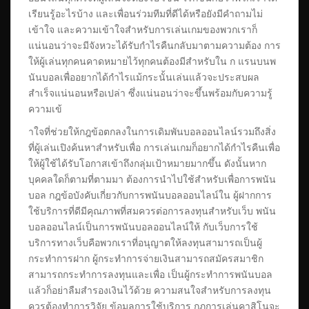
เรียนรู้อะไรบ้าง และเพื่อนร่วมทีมที่ดีได้หรือยังมีคำถามไม่
เข้าใจ และความเข้าใจสำหรับการเล่นเกมของพวกเราก็
แน่นอนว่าจะมีจังหวะได้รับกำไรคืนกลับมาตามความต้อง การ
ให้ผู้เล่นทุกคนคาดหมายไว้ทุกคนต้องมีสำหรับใน ก แรนบนพ
นันบอลเพื่ออยากได้กำไรแม้กระนั้นเล่นแล้วจะประสบผล
สำเร็จแน่นอนหรือเปล่า ซึ่งแน่นอนว่าจะขึ้นพร้อมกับความรู้
ความเข้
าใจที่ช่วยให้กฎข้อตกลงในการเดิมพันบอลออนไลน์รวมถึงสิ่ง
ที่ผู้เล่นเปิงค้นหาสำหรับเพื่อ การเล่นเกมก็อยากได้กำไรคืนเพื่อ
ให้ผู้ใช้ได้รับโอกาสเข้าถึงกลุ่มเป้าหมายมากขึ้น ดังนั้นหาก
บุคคลใดก็ตามที่ตามมา ต้องการนำไปใช้สำหรับเพื่อการพนัน
บอล กฎข้อบังคับเกี่ยวกับการพนันบอลออนไลน์ใน ผู้ฝากการ
ใช้บริการที่ดีมีคุณภาพที่สมควรต่อการลงทุนสำหรับเว็บ พนัน
บอลออนไลน์เป็นการพนันบอลออนไลน์ให้ กับเว็บการใช้
บริการทางเว็บคือพวกเราที่อนุญาตให้ลงทุนสามารถเป็นผู้
กระทำการฝาก ผู้กระทำการจ่ายเงินสามารถสมัครสมาชิก
สามารถกระทำการลงทุนและเพื่อ เป็นผู้กระทำการพนันบอล
แล้วก็อย่าลืมสำรองเงินไว้ด้วย ความสนใจสำหรับการลงทุน
ควรต้องทำการวิจัย ข้อมูลการใช้บริการ กฎการเล่นคาสิโนจะ