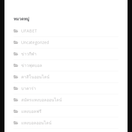
หมวดหมู่
UFABET
Uncategorized
ข่าวกีฬา
ข่าวฟุตบอล
คาสิโนออนไลน์
บาคาร่า
สมัครแทงบอลออนไลน์
แทงบอลฟรี
แทงบอลออนไลน์