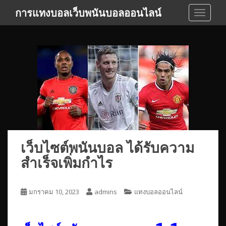
S
การแทงบอลเว็บพนันบอลออนไลน์
TOGGLE
k
i
p
t
o
m
a
i
n
c
o
เว็บไซต์พนันบอล ได้รับความ
n
t
สำเร็จเพิ่มกำไร
e
n
t
มกราคม 10, 2023
admins
แทงบอลออนไลน์