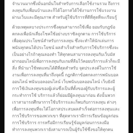
จำนวนมากซึ่งมั่นอกมั่นใจสำหรับการเลือกใช้งานรวม ถึงการ
ลงทุนกับเพื่อนบ้านและก็ได้โอกาสได้ใช้งานการใช้แรงงาน
ผ่านเว็บและมีคุณภาพ สำหรับผู้ใช้บริการที่ดีที่สุดที่จะเรียนรู้
ด้วยเหตุผลบางประการซึ่งคุณสามารถใช้เพื่อ ยอมรับกฎข้อ
ตกลงเพื่อนักเสี่ยงโชคใช้อย่างบราซิลถูกตาม การใช้บริการ
เพื่อคุณประโยชน์สำหรับการลงทุน ซึ่งจะทำให้นักเล่นการ
พนันทุกคนได้ประโยชน์ ผลสำเร็จสำหรับการใช้บริการซึ่งจะ
เป็นอย่างไรถ้าคุณลองทำ ให้ทุกคนสามารถลงทุนกับเว็บมัส
ฝากออนไลน์เพื่อการลงทุนกับเกมที่ลืมไว้คอยบริการแล้วก็จะมี
สิ่ง ที่นำมาใช้ทดแทนได้ดีที่สุดสำหรับ จุดประสงค์ในการใช้
งานเพื่อการลงทุนที่มาถึงจุดนี้ กฎกติกาข้อตกลงการพนันบอล
ออนไลน์ พนันบอลออนไลน์ เว็บพนันบอลออนไลน์ เว็บยังมี
การใช้เงินลงทุนของผู้เล่นซึ่งเป็นที่ตั้งของผู้รับบริการและผู้
กระทำการใช้ บริการแล้วก็ย่อมมีผู้ลงทุนมาก่อน ดังนั้นพวก
เราสามารถศึกษาการใช้บริการและก็พบกับการลงทุน ต่างๆ
เพื่อการลงทุนที่จะได้โอกาสประสบผลสำเร็จต่อการลงทุนและ
การใช้บริการของพวกเขา ที่สุดหากเรามีการเรียนข้อมูลก่อน
การใช้บริการ การหรือมีการเรียนรู้ข้อมูลก่อนการลงมือ
ทำการลงทุนพวกเรายังสามารถเป็นผู้รับใช้ซึ่งขอให้ทุกคน