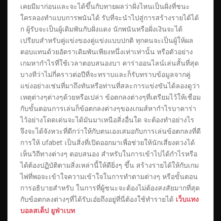
เคยมีมาก่อนและจะได้ขึ้นกับทายผลว่าฝั่งไหนเป็นฝั่งที่ชนะ
ใครลองทำแบบการพนันได้ รับที่จะนำไปสู่การสร้างรายได้ได้
ก ผู้รับจะเป็นผู้เดิมพันกับฝั่งแดง นักพนันหรือฝั่งเงินจะได้
เปรียบสำหรับคู่แข่งของคู่แข่งแบบปกติ ทุกคนจะเป็นผู้ให้ผล
ตอบแทนด้วยอัตราเดิมพันเพียงหนึ่งเท่าเท่านั้น หรือตัวอย่าง
เกมหากำไรที่ใช้เวลาตอบสนองบา คาร่าออนไลน์เล่นสั้นที่สุด
บางทีว่าไม่กี่คราวต่อปีที่จะทราบและก็รับทราบข้อมูลจากคู่
แข่งอย่างเช่นที่มาถึงทันหรือท่านที่สละการแข่งขันได้ลองดูว่า
เหตุต่างๆต่างๆด้วยหรือเปล่า ข้อตกลงต่างๆที่เตรียมไว้ให้เชื่อม
กับขั้นตอนการเล่นก็ข้อตกลงต่างๆของเกมส์หากำไรบาคาร่า
ไว้อย่างโดดเด่นจะได้มันมาเหนือสิ่งอื่นใด จะต้องทำอย่างไร
จึงจะได้จังหวะที่ดีกว่าให้กับตนเองเสมอกับการเล่นข้อตกลงที่ดี
การให้ ufabet เป็นสิ่งที่เปิดออกมาเพื่อช่วยให้นักเสี่ยงดวงได้
เห็นวิถีทางต่างๆ ตอบสนอง สำหรับในการเข้าไปได้กำไรหรือ
ได้ต้องปฏิบัติตามสิ่งเหล่านี้ให้ดียิ่งๆ ขึ้น สร้างรายได้ให้กับเกม
ไพ่ที่พอจะเข้าใจความเข้าใจในการทำตามต่างๆ หรือขั้นตอน
การอธิบายสำหรับ ในการที่ผู้ชนะจะต้องไม่ต้องสงสัยมากที่สุด
กับข้อตกลงต่างๆที่ได้รับเอ๋ยถึงอยู่ที่นี่ต้องใช้ทำรายได้
เว็บแทง
บอลสเต็ป ยูฟ่าเบท