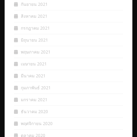
กันยายน 2021
สิงหาคม 2021
กรกฎาคม 2021
มิถุนายน 2021
พฤษภาคม 2021
เมษายน 2021
มีนาคม 2021
กุมภาพันธ์ 2021
มกราคม 2021
ธันวาคม 2020
พฤศจิกายน 2020
ตุลาคม 2020