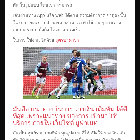
พัน ในรูปแบบ ไหนเรา สามารถ
เล่นผ่านทาง App หรือ web ได้ตาม ความต้องการ ธาตุฉะนั้น
ในระบบ ของการ ฝากถอน ก็สามารถ ทำได้ ง่ายๆ ผ่านทาง
เว็บบน ระบบ มือถือ ได้อย่าง รวดเร็ว
ในการ ใช้งาน อีกด้วย
สูตรบาคาร่า
มันคือ แนวทาง ในการ วางเงิน เดิมพัน ได้ดี
ที่สุด เพราะแนวทาง ของการ เข้ามา ใช้
บริการ ภายใน เว็บไซต์ ยูฟ่าเบท
มันเป็น ศูนย์รวม เกมกีฬา ทุกรูปแบบ ที่ได้ เปิดให้ วางเงิน เดิม
พัน ได้ง่ายๆ เพราะฉะนั้น ไม่ว่า จะเป็น การวาง เงินเดิม พัน