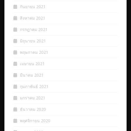
กันยายน 2021
สิงหาคม 2021
กรกฎาคม 2021
มิถุนายน 2021
พฤษภาคม 2021
เมษายน 2021
มีนาคม 2021
กุมภาพันธ์ 2021
มกราคม 2021
ธันวาคม 2020
พฤศจิกายน 2020