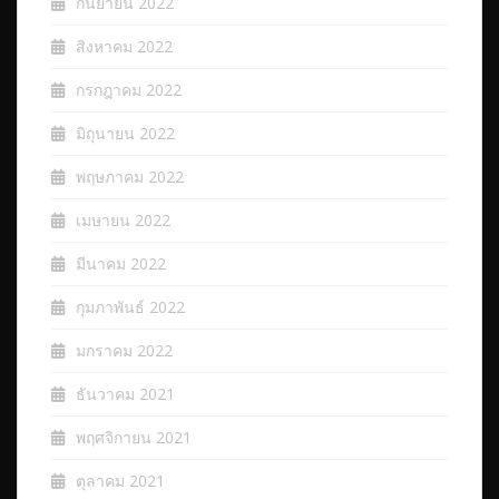
กันยายน 2022
สิงหาคม 2022
กรกฎาคม 2022
มิถุนายน 2022
พฤษภาคม 2022
เมษายน 2022
มีนาคม 2022
กุมภาพันธ์ 2022
มกราคม 2022
ธันวาคม 2021
พฤศจิกายน 2021
ตุลาคม 2021