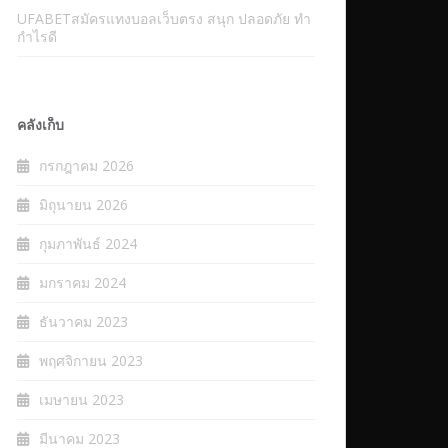
UFABETสมัครแทงบอลเว็บตรง สนุก ปลอดภัย ทำ
กำไรดี
คลังเก็บ
กรกฎาคม 2026
มิถุนายน 2026
กุมภาพันธ์ 2024
มกราคม 2024
ธันวาคม 2023
พฤศจิกายน 2023
เมษายน 2023
มีนาคม 2023