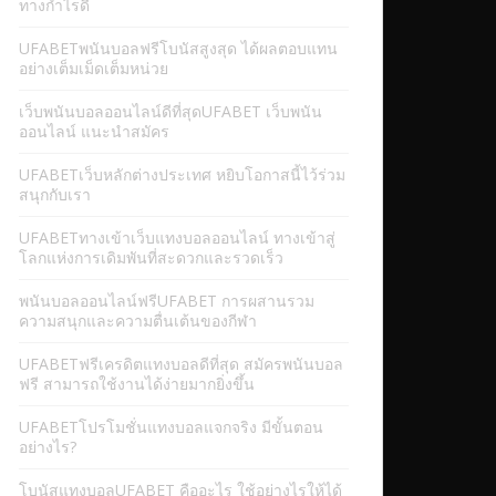
ทางกำไรดี
UFABETพนันบอลฟรีโบนัสสูงสุด ได้ผลตอบแทน
อย่างเต็มเม็ดเต็มหน่วย
เว็บพนันบอลออนไลน์ดีที่สุดUFABET เว็บพนัน
ออนไลน์ แนะนำสมัคร
UFABETเว็บหลักต่างประเทศ หยิบโอกาสนี้ไว้ร่วม
สนุกกับเรา
UFABETทางเข้าเว็บแทงบอลออนไลน์ ทางเข้าสู่
โลกแห่งการเดิมพันที่สะดวกและรวดเร็ว
พนันบอลออนไลน์ฟรีUFABET การผสานรวม
ความสนุกและความตื่นเต้นของกีฬา
UFABETฟรีเครดิตแทงบอลดีที่สุด สมัครพนันบอล
ฟรี สามารถใช้งานได้ง่ายมากยิ่งขึ้น
UFABETโปรโมชั่นแทงบอลแจกจริง มีขั้นตอน
อย่างไร?
โบนัสแทงบอลUFABET คืออะไร ใช้อย่างไรให้ได้