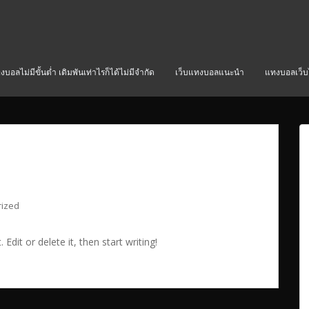
งบอลไม่มีขั้นต่ำ เดิมพันเท่าไรก็ได้ไม่มีจำกัด
เว็บแทงบอลแนะนำ
แทงบอลเว็บไ
rized
Edit or delete it, then start writing!