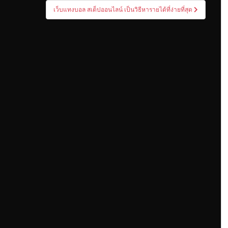
เว็บแทงบอล สเต็ปออนไลน์ เป็นวิธีหารายได้ที่ง่ายที่สุด