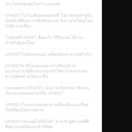
ประโยชน์สูงสุดในการแทงบอล
UFABETโปรโมชั่นแทงบอลฟรี โอกาสทองสำหรับ
นักพนันที่ต้องการเพิ่มทักษะและชิงรางวัลใหญ่โดย
ไม่มีความเสี่ยง
โบนัสฟรีUFABET คืออะไร วิธีรับและใช้งาน
สำหรับผู้เล่นใหม่
UFABETโบนัสแทงบอล เคล็ดลับและความสำเร็จ
UFABETคาสิโนแทงบอล การเรียนรู้จาก
ประสบการณ์ที่ผ่านมาก่อนทำให้การเล่นเกมลด
ความผิดพลาดได้มากขึ้น
แทงบอลตรงUFABET เล่นง่าย สมัครสมาชิกและ
เริ่มแทงบอลออนไลน์กับ UFABET
UFABETเว็บแทงบอลสด ความตื่นเต้นแบบเรียล
ไทม์ที่คุณไม่ควรพลาด
UFABETแทงบอลไม่มีขั้นต่ำ ทางเข้ายูฟ่าเบทที่ดี
ที่สุด ปลอดภัยและชัวร์ที่สุด