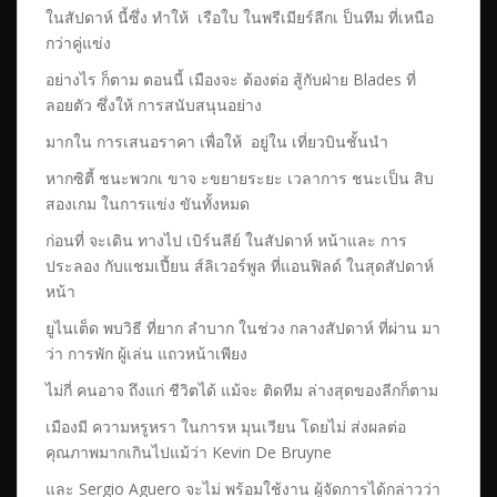
ในสัปดาห์ นี้ซึ่ง ทำให้ เรือใบ ในพรีเมียร์ลีกเ ป็นทีม ที่เหนือ
กว่าคู่แข่ง
อย่างไร ก็ตาม ตอนนี้ เมืองจะ ต้องต่อ สู้กับฝ่าย Blades ที่
ลอยตัว ซึ่งให้ การสนับสนุนอย่าง
มากใน การเสนอราคา เพื่อให้ อยู่ใน เที่ยวบินชั้นนำ
หากซิตี้ ชนะพวกเ ขาจ ะขยายระยะ เวลาการ ชนะเป็น สิบ
สองเกม ในการแข่ง ขันทั้งหมด
ก่อนที่ จะเดิน ทางไป เบิร์นลีย์ ในสัปดาห์ หน้าและ การ
ประลอง กับแชมเปี้ยน ส์ลิเวอร์พูล ที่แอนฟิลด์ ในสุดสัปดาห์
หน้า
ยูไนเต็ด พบวิธี ที่ยาก ลำบาก ในช่วง กลางสัปดาห์ ที่ผ่าน มา
ว่า การพัก ผู้เล่น แถวหน้าเพียง
ไม่กี่ คนอาจ ถึงแก่ ชีวิตได้ แม้จะ ติดทีม ล่างสุดของลีกก็ตาม
เมืองมี ความหรูหรา ในการห มุนเวียน โดยไม่ ส่งผลต่อ
คุณภาพมากเกินไปแม้ว่า Kevin De Bruyne
และ Sergio Aguero จะไม่ พร้อมใช้งาน ผู้จัดการได้กล่าวว่า