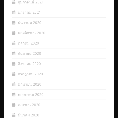
กุมภาพันธ์ 2021
มกราคม 2021
ธันวาคม 2020
พฤศจิกายน 2020
ตุลาคม 2020
กันยายน 2020
สิงหาคม 2020
กรกฎาคม 2020
มิถุนายน 2020
พฤษภาคม 2020
เมษายน 2020
มีนาคม 2020