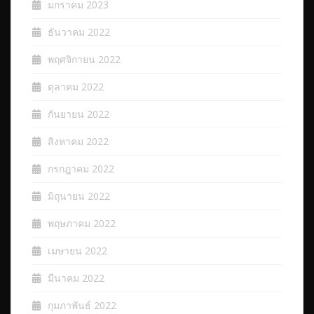
มกราคม 2023
ธันวาคม 2022
พฤศจิกายน 2022
ตุลาคม 2022
กันยายน 2022
สิงหาคม 2022
กรกฎาคม 2022
มิถุนายน 2022
พฤษภาคม 2022
เมษายน 2022
มีนาคม 2022
กุมภาพันธ์ 2022